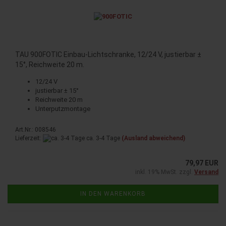
TAU 900FOTIC Einbau-Lichtschranke, 12/24 V, justierbar ±
15°, Reichweite 20 m.
12/24 V
justierbar ± 15°
Reichweite 20 m
Unterputzmontage
Art.Nr.: 008546
Lieferzeit:
ca. 3-4 Tage
(Ausland abweichend)
79,97 EUR
inkl. 19% MwSt. zzgl.
Versand
IN DEN WARENKORB