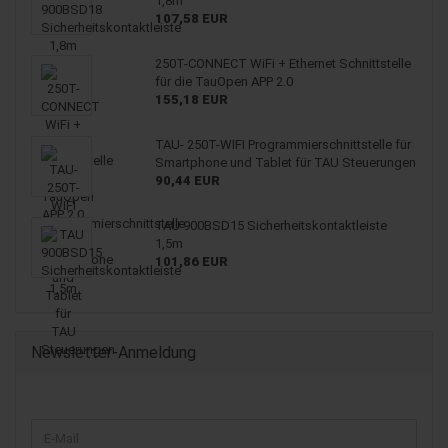
1,8m
107,58 EUR
250T-CONNECT WiFi + Ethernet Schnittstelle
für die TauOpen APP 2.0
155,18 EUR
TAU- 250T-WIFI Programmierschnittstelle für
Smartphone und Tablet für TAU Steuerungen
90,44 EUR
TAU 900BSD15 Sicherheitskontaktleiste
1,5m
101,86 EUR
Newsletter-Anmeldung
WEITER
E-
ZUR