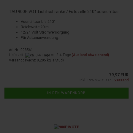
TAU 900PIVOT Lichtschranke / Fotozelle 210° ausrichtbar
Ausrichtbar bis 210°
Reichweite 20 m.
12/24 Volt Stromversorgung.
Für Außenanwendung.
Art.Nr.: 008561
Lieferzeit:
ca. 3-4 Tage
(Ausland abweichend)
Versandgewicht:
0,205
kg je Stück
79,97 EUR
inkl. 19% MwSt. zzgl.
Versand
IN DEN WARENKORB