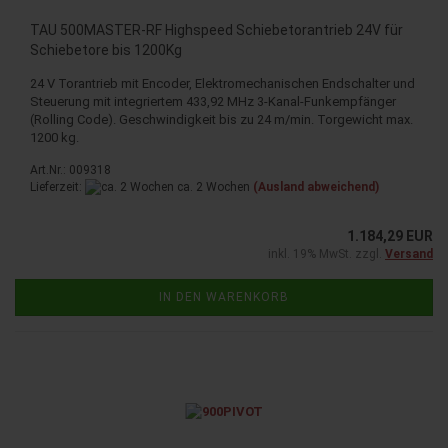
TAU 500MASTER-RF Highspeed Schiebetorantrieb 24V für
Schiebetore bis 1200Kg
24 V Torantrieb mit Encoder, Elektromechanischen Endschalter und
Steuerung mit integriertem 433,92 MHz 3-Kanal-Funkempfänger
(Rolling Code). Geschwindigkeit bis zu 24 m/min. Torgewicht max.
1200 kg.
Art.Nr.: 009318
Lieferzeit:
ca. 2 Wochen
(Ausland abweichend)
1.184,29 EUR
inkl. 19% MwSt. zzgl.
Versand
IN DEN WARENKORB