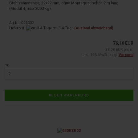
Stahlzahnstange, 22x22 mm, ohne Montagezubehör, 2 m lang
(Modul 4, max 3000 kg).
Art.Nr.: 008332
Lieferzeit:
ca. 3-4 Tage
(Ausland abweichend)
76,16 EUR
38,08 EUR pro m
inkl. 19% MwSt. zzgl.
Versand
m:
IN DEN WARENKORB