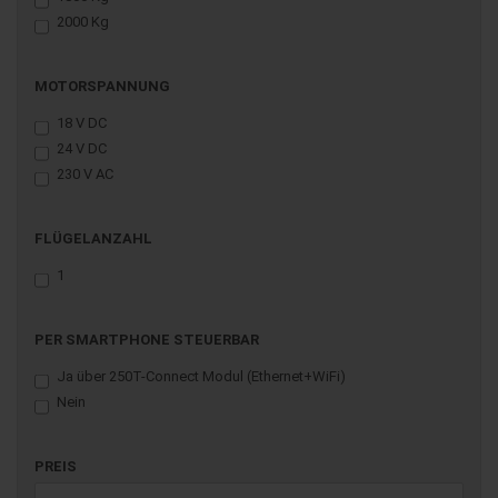
2000 Kg
MOTORSPANNUNG
MOTORSPANNUNG
18 V DC
24 V DC
230 V AC
FLÜGELANZAHL
FLÜGELANZAHL
1
PER
PER SMARTPHONE STEUERBAR
SMARTPHONE
Ja über 250T-Connect Modul (Ethernet+WiFi)
STEUERBAR
Nein
PREIS
PREIS