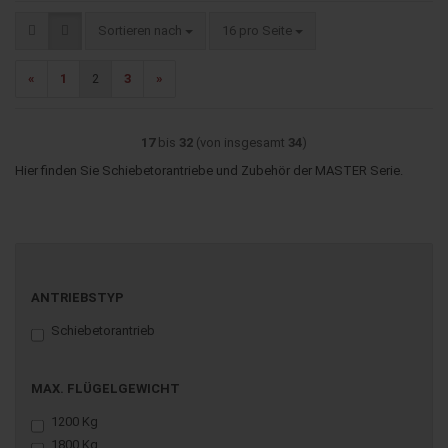
Sortieren nach
pro Seite
Sortieren nach
16 pro Seite
«
1
2
3
»
17
bis
32
(von insgesamt
34
)
Hier finden Sie Schiebetorantriebe und Zubehör der MASTER Serie.
ANTRIEBSTYP
ANTRIEBSTYP
Schiebetorantrieb
MAX.
MAX. FLÜGELGEWICHT
FLÜGELGEWICHT
1200 Kg
1800 Kg