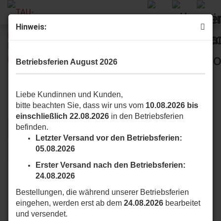
Hinweis:
MASTER Serie
Betriebsferien August 2026
Hier finden Sie Schiebetorantriebe und Zubehör der MASTER Serie.
Liebe Kundinnen und Kunden,
bitte beachten Sie, dass wir uns vom
10.08.2026 bis
einschließlich 22.08.2026
in den Betriebsferien
befinden.
Sortieren nach
pro Seite
Sortieren nach
16 pro Seite
Letzter Versand vor den Betriebsferien:
05.08.2026
«
1
2
3
»
Erster Versand nach den Betriebsferien:
24.08.2026
Bestellungen, die während unserer Betriebsferien
eingehen, werden erst ab dem
24.08.2026
bearbeitet
und versendet.