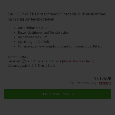
TAU 900PIVOTB Lichtschranke / Fotozelle 210° ausrichtbar,
halbseitig Batteriebetrieben
Ausrichtbar bis 210°.
Batteriebetrieben auf Senderseite.
Reichweite max. 8m.
Speisung: 12/24 Volt.
Für eine externe Anwendung ohne Bohrungen oder Rillen.
Art.Nr.: 008562
Lieferzeit:
ca. 3-4 Tage
(Ausland abweichend)
Versandgewicht:
0,215
kg je Stück
97,10 EUR
inkl. 19% MwSt. zzgl.
Versand
IN DEN WARENKORB