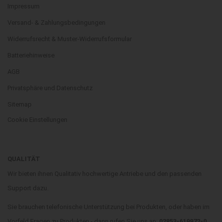
Impressum
Versand- & Zahlungsbedingungen
Widerrufsrecht & Muster-Widerrufsformular
Batteriehinweise
AGB
Privatsphäre und Datenschutz
Sitemap
Cookie Einstellungen
QUALITÄT
Wir bieten ihnen Qualitativ hochwertige Antriebe und den passenden
Support dazu.
Sie brauchen telefonische Unterstützung bei Produkten, oder haben im
Vorfeld Fragen zu Produkten - dann rufen Sie uns an:
02853-619972-0