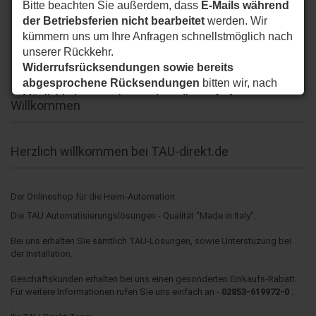
Bitte beachten Sie außerdem, dass
E-Mails während
der Betriebsferien nicht bearbeitet
werden. Wir
kümmern uns um Ihre Anfragen schnellstmöglich nach
unserer Rückkehr.
Widerrufsrücksendungen sowie bereits
abgesprochene Rücksendungen
bitten wir, nach
Möglichkeit so zu planen, dass diese
ab dem
Willkommen
24.08.2026
bei uns eintreffen.
Vielen Dank für Ihr Verständnis. Wir wünschen Ihnen
eine schöne Sommerzeit und sind ab dem
24.08.2026
Herzlich willkommen bei TAU-direkt.de
wieder wie gewohnt für Sie da.
Ihr my-nice-systems Team
Der Onlineshop für die Heim-Automation.
Die TAU Automatisierungslösungen - Qualität "Made in Italy".
Bei uns erhalten Sie sämtlich TAU-Lösungen, sowie Unterstüzung bei
der Installation.
Geschäftskunden erhalten bei uns einen gesonderten Einkaufs-Rabatt.
Für weitere Informationen rufen Sie uns einfach an -
02853-619972-0 .
.