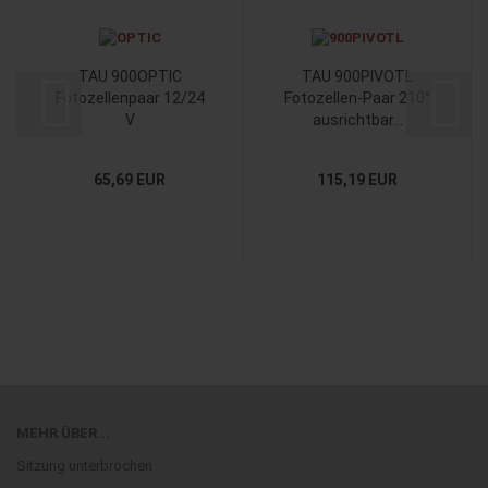
TAU 900OPTIC
TAU 900PIVOTL
Fotozellenpaar 12/24
Fotozellen-Paar 210°
V
ausrichtbar...
65,69 EUR
115,19 EUR
MEHR ÜBER...
Sitzung unterbrochen