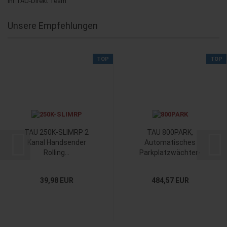
Ihr TAU-Direkt Team
Unsere Empfehlungen
TOP
TOP
TAU 250K-SLIMRP 2
TAU 800PARK,
Kanal Handsender
Automatisches
Rolling...
Parkplatzwächter-
System...
39,98 EUR
484,57 EUR