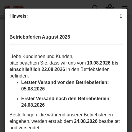
Hinweis:
Betriebsferien August 2026
DOWNLOAD KATALOG
Liebe Kundinnen und Kunden,
bitte beachten Sie, dass wir uns vom
10.08.2026 bis
einschließlich 22.08.2026
in den Betriebsferien
befinden.
Letzter Versand vor den Betriebsferien:
TAU KARM2000BIL2
TAU T-ONEKIT4BL2
05.08.2026
Antriebskit 18V DC für
Schiebetorantriebskit
Erster Versand nach den Betriebsferien:
Hoftore...
für...
24.08.2026
Bestellungen, die während unserer Betriebsferien
1.309,95 EUR
719,71 EUR
eingehen, werden erst ab dem
24.08.2026
bearbeitet
und versendet.