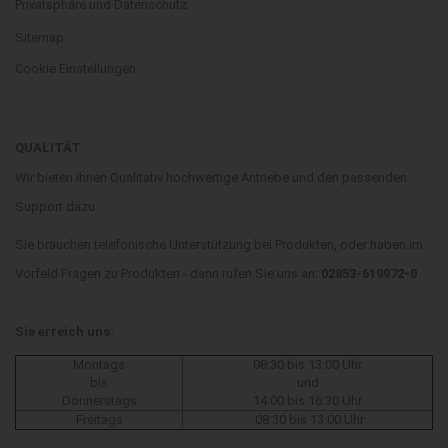
Privatsphäre und Datenschutz
Sitemap
Cookie Einstellungen
QUALITÄT
Wir bieten ihnen Qualitativ hochwertige Antriebe und den passenden
Support dazu.
Sie brauchen telefonische Unterstützung bei Produkten, oder haben im
Vorfeld Fragen zu Produkten - dann rufen Sie uns an:
02853-619972-0
Sie erreich uns:
Montags
08:30 bis 13:00 Uhr
bis
und
Donnerstags
14:00 bis 16:30 Uhr
Freitags
08:30 bis 13:00 Uhr