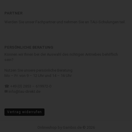
PARTNER
Werden Sie unser Fachpartner und nehmen Sie an TAU-Schulungen teil.
PERSÖNLICHE BERATUNG
Können wir Ihnen bei der Auswahl des richtigen Antriebes behilflich
sein?
Nutzen Sie unsere persönliche Beratung
Mo – Fr von 9 – 12 Uhr und 14 – 16 Uhr
☎ +49 (0) 2853 – 619972-0
✉
info@tau-direkt.de
Vertrag widerrufen
Onlineshop
by Gambio.de © 2026