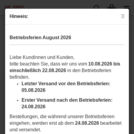
Hin­weis:
Zubehör für 230 Volt
Betriebsferien August 2026
Hier finden Sie für die T-ONE Serie Zubehör für 230 V.
Liebe Kundinnen und Kunden,
Sortieren nach
pro Seite
Sortieren nach
16 pro Seite
bitte beachten Sie, dass wir uns vom
10.08.2026 bis
einschließlich 22.08.2026
in den Betriebsferien
1
befinden.
Letzter Versand vor den Betriebsferien:
05.08.2026
Erster Versand nach den Betriebsferien:
24.08.2026
Bestellungen, die während unserer Betriebsferien
eingehen, werden erst ab dem
24.08.2026
bearbeitet
und versendet.