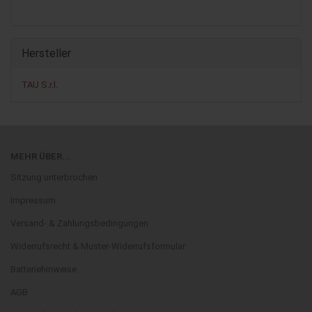
Hersteller
TAU S.r.l.
MEHR ÜBER...
Sitzung unterbrochen
Impressum
Versand- & Zahlungsbedingungen
Widerrufsrecht & Muster-Widerrufsformular
Batteriehinweise
AGB