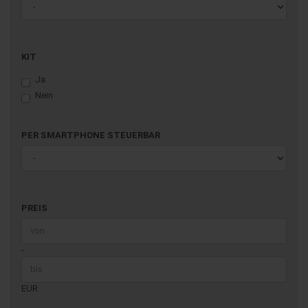
KIT
KIT
Ja
Nein
PER
PER SMARTPHONE STEUERBAR
SMARTPHONE
STEUERBAR
PREIS
PREIS
Preis bis
-
EUR