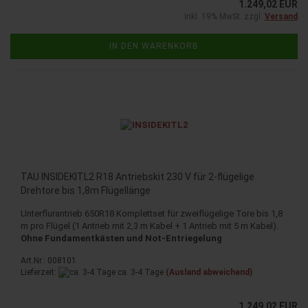
1.249,02 EUR
inkl. 19% MwSt. zzgl.
Versand
IN DEN WARENKORB
TAU INSIDEKITL2 R18 Antriebskit 230 V für 2-flügelige
Drehtore bis 1,8m Flügellänge
Unterflurantrieb 650R18 Komplettset für zweiflügelige Tore bis 1,8
m pro Flügel (1 Antrieb mit 2,3 m Kabel + 1 Antrieb mit 5 m Kabel).
Ohne Fundamentkästen und Not-Entriegelung
Art.Nr.: 008101
Lieferzeit:
ca. 3-4 Tage
(Ausland abweichend)
1.249,02 EUR