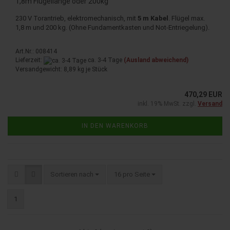
1,8m Flügellänge oder 200kg
230 V Torantrieb, elektromechanisch, mit
5 m Kabel
. Flügel max.
1,8 m und 200 kg. (Ohne Fundamentkasten und Not-Entriegelung).
Art.Nr.: 008414
Lieferzeit:
ca. 3-4 Tage
(Ausland abweichend)
Versandgewicht:
8,89
kg je Stück
470,29 EUR
inkl. 19% MwSt. zzgl.
Versand
IN DEN WARENKORB
Sortieren nach
pro Seite
Sortieren nach
16 pro Seite
1