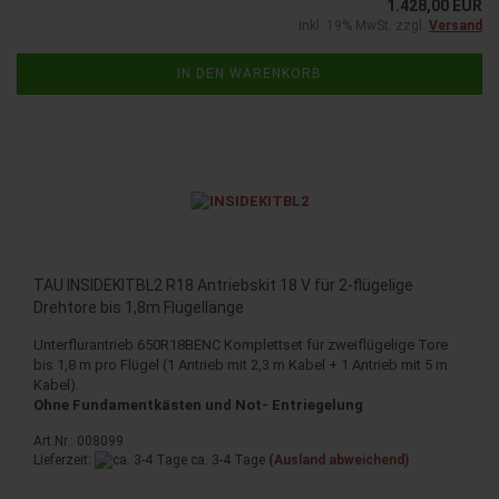
1.428,00 EUR
inkl. 19% MwSt. zzgl.
Versand
IN DEN WARENKORB
TAU INSIDEKITBL2 R18 Antriebskit 18 V für 2-flügelige
Drehtore bis 1,8m Flügellänge
Unterflurantrieb 650R18BENC Komplettset für zweiflügelige Tore
bis 1,8 m pro Flügel (1 Antrieb mit 2,3 m Kabel + 1 Antrieb mit 5 m
Kabel).
Ohne Fundamentkästen und Not- Entriegelung
Art.Nr.: 008099
Lieferzeit:
ca. 3-4 Tage
(Ausland abweichend)