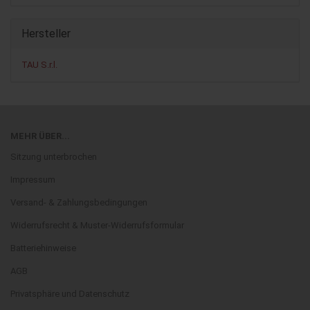
Hersteller
TAU S.r.l.
MEHR ÜBER...
Sitzung unterbrochen
Impressum
Versand- & Zahlungsbedingungen
Widerrufsrecht & Muster-Widerrufsformular
Batteriehinweise
AGB
Privatsphäre und Datenschutz