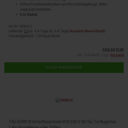
(Ohne Fundamentkasten und Not-Entriegelung). Bitte
sepparat bestellen.
5 m Kabel.
Art.Nr.: 008412
Lieferzeit:
ca. 3-4 Tage
(Ausland abweichend)
Versandgewicht:
7,59
kg je Stück
504,56 EUR
inkl. 19% MwSt. zzgl.
Versand
IN DEN WARENKORB
TAU 650R18 Unterflurantrieb R18 230 V AC für Torflügel bis
1,8m Flügellänge oder 200kg