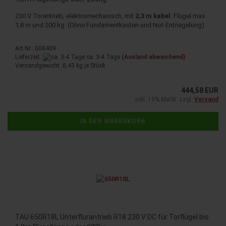
230 V Torantrieb, elektromechanisch, mit
2,3 m kabel
. Flügel max.
1,8 m und 200 kg. (Ohne Fundamentkasten und Not-Entriegelung).
Art.Nr.: 008409
Lieferzeit:
ca. 3-4 Tage
(Ausland abweichend)
Versandgewicht:
8,43
kg je Stück
444,58 EUR
inkl. 19% MwSt. zzgl.
Versand
IN DEN WARENKORB
TAU 650R18L Unterflurantrieb R18 230 V DC für Torflügel bis