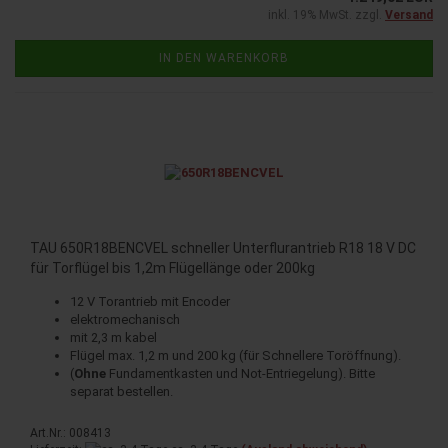
inkl. 19% MwSt. zzgl.
Versand
IN DEN WARENKORB
TAU 650R18BENCVEL schneller Unterflurantrieb R18 18 V DC
für Torflügel bis 1,2m Flügellänge oder 200kg
12 V Torantrieb mit Encoder
elektromechanisch
mit 2,3 m kabel
Flügel max. 1,2 m und 200 kg (für Schnellere Toröffnung).
(
Ohne
Fundamentkasten und Not-Entriegelung). Bitte
separat bestellen.
Art.Nr.: 008413