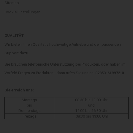
Sitemap
Cookie Einstellungen
QUALITÄT
Wir bieten ihnen Qualitativ hochwertige Antriebe und den passenden
Support dazu.
Sie brauchen telefonische Unterstützung bei Produkten, oder haben im
Vorfeld Fragen zu Produkten - dann rufen Sie uns an:
02853-619972-0
Sie erreich uns:
Montags
08:30 bis 13:00 Uhr
bis
und
Donnerstags
14:00 bis 16:30 Uhr
Freitags
08:30 bis 13:00 Uhr