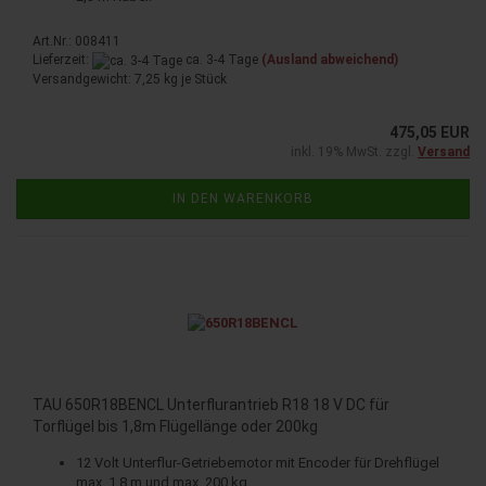
Art.Nr.: 008411
Lieferzeit:
ca. 3-4 Tage
(Ausland abweichend)
Versandgewicht:
7,25
kg je Stück
475,05 EUR
inkl. 19% MwSt. zzgl.
Versand
IN DEN WARENKORB
TAU 650R18BENCL Unterflurantrieb R18 18 V DC für
Torflügel bis 1,8m Flügellänge oder 200kg
12 Volt Unterflur-Getriebemotor mit Encoder für Drehflügel
max. 1,8 m und max. 200 kg