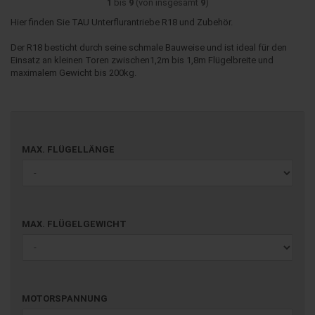
1
bis
9
(von insgesamt
9
)
Hier finden Sie TAU Unterflurantriebe R18 und Zubehör.
Der R18 besticht durch seine schmale Bauweise und ist ideal für den
Einsatz an kleinen Toren zwischen1,2m bis 1,8m Flügelbreite und
maximalem Gewicht bis 200kg.
MAX.
MAX. FLÜGELLÄNGE
FLÜGELLÄNGE
MAX.
MAX. FLÜGELGEWICHT
FLÜGELGEWICHT
MOTORSPANNUNG
MOTORSPANNUNG