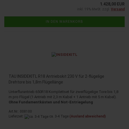
1.428,00 EUR
inkl. 19% MwSt. zzgl.
Versand
IN DEN WARENKORB
TAU INSIDEKITL R18 Antriebskit 230 V für 2-flügelige
Drehtore bis 1,8m Flügellänge
Unterflurantrieb 650R18 Komplettset für zweiflügelige Tore bis 1,8
m pro Flügel (1 Antrieb mit 2,3 m Kabel + 1 Antrieb mit 5 m Kabel).
Ohne Fundamentkästen und Not-Entriegelung
Art.Nr.: 008100
Lieferzeit:
ca. 3-4 Tage
(Ausland abweichend)