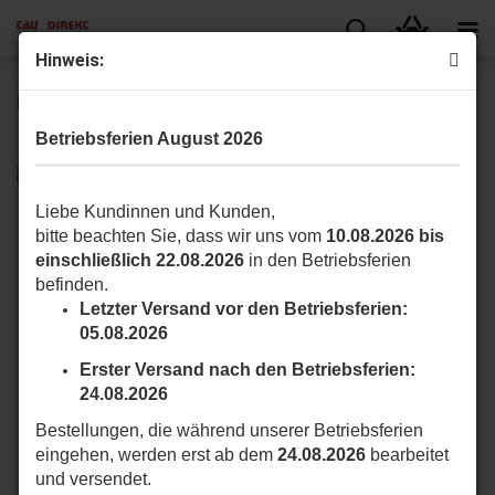
Hinweis:
R18 Serie
Betriebsferien August 2026
Hier finden Sie TAU Unterflurantriebe R18 und Zubehör.
Liebe Kundinnen und Kunden,
bitte beachten Sie, dass wir uns vom
10.08.2026 bis
Der R18 besticht durch seine schmale Bauweise und ist ideal für den
einschließlich 22.08.2026
in den Betriebsferien
Einsatz an kleinen Toren zwischen1,2m bis 1,8m Flügelbreite und
befinden.
maximalem Gewicht bis 200kg.
Letzter Versand vor den Betriebsferien:
05.08.2026
R18 allgemeines Zubehör
R18 Zubehör für 18/24 V
Erster Versand nach den Betriebsferien:
24.08.2026
R18 Zubehör für 230 V
Bestellungen, die während unserer Betriebsferien
eingehen, werden erst ab dem
24.08.2026
bearbeitet
und versendet.
Sortieren nach
pro Seite
Sortieren nach
16 pro Seite