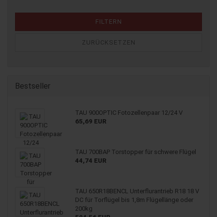
FILTERN
ZURÜCKSETZEN
Bestseller
TAU 900OPTIC Fotozellenpaar 12/24 V
65,69 EUR
TAU 700BAP Torstopper für schwere Flügel
44,74 EUR
TAU 650R18BENCL Unterflurantrieb R18 18 V
DC für Torflügel bis 1,8m Flügellänge oder
200kg