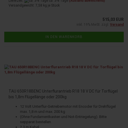
Lieferzeit:
ca. 3-4 Tage
(Ausland abweichend)
Versandgewicht:
7,58
kg je Stück
515,03 EUR
inkl. 19% MwSt. zzgl.
Versand
IN DEN WARENKORB
TAU 650R18BENC Unterflurantrieb R18 18 V DC für Torflügel
bis 1,8m Flügellänge oder 200kg
12 Volt Unterflur-Getriebemotor mit Encoder für Drehflügel
max. 1,8 m und max. 200 kg
(Ohne Fundamentkasten und Not-Entriegelung). Bitte
sepparat bestellen.
2,3 m Kabel.