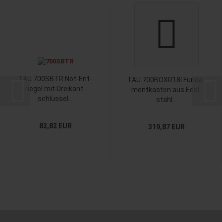
TAU 700SBTR Not-​Ent­
TAU 700BOXR18I Fun­da­
rie­gel mit Drei­kant­
ment­kas­ten aus Edel­
schlüs­sel...
stahl...
82,82 EUR
319,87 EUR