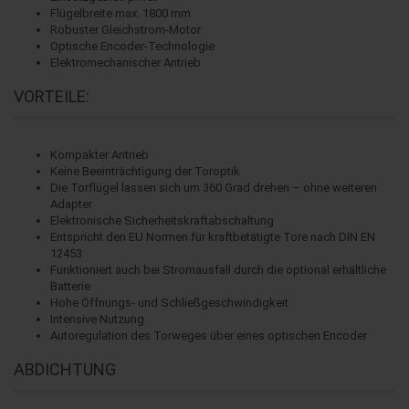
Flügelbreite max. 1800 mm
Robuster Gleichstrom-Motor
Optische Encoder-Technologie
Elektromechanischer Antrieb
VORTEILE:
Kompakter Antrieb
Keine Beeinträchtigung der Toroptik
Die Torflügel lassen sich um 360 Grad drehen – ohne weiteren
Adapter
Elektronische Sicherheitskraftabschaltung
Entspricht den EU Normen für kraftbetätigte Tore nach DIN EN
12453
Funktioniert auch bei Stromausfall durch die optional erhältliche
Batterie
Hohe Öffnungs- und Schließgeschwindigkeit
Intensive Nutzung
Autoregulation des Torweges über eines optischen Encoder
ABDICHTUNG