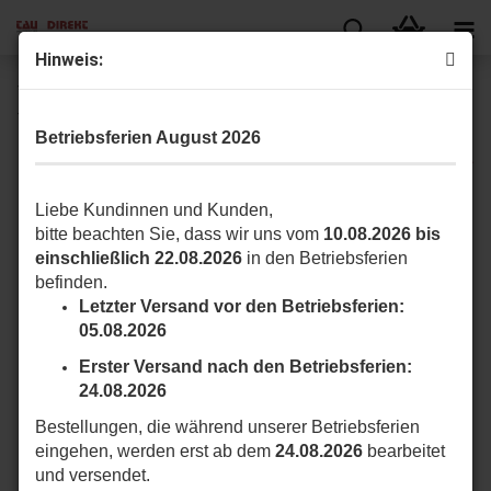
Hin­weis:
TAU 650R18BENCL Un­ter­flur­an­trieb R18 18 V DC für Tor­
flü­gel bis 1,8m Flü­gel­län­ge oder 200kg
Betriebsferien August 2026
Liebe Kundinnen und Kunden,
bitte beachten Sie, dass wir uns vom
10.08.2026 bis
einschließlich 22.08.2026
in den Betriebsferien
befinden.
Letzter Versand vor den Betriebsferien:
05.08.2026
Erster Versand nach den Betriebsferien:
24.08.2026
Bestellungen, die während unserer Betriebsferien
eingehen, werden erst ab dem
24.08.2026
bearbeitet
und versendet.