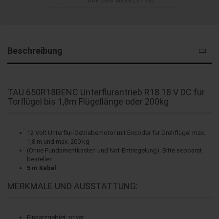
AUF DEN MERKZETTEL
Beschreibung
TAU 650R18BENC Unterflurantrieb R18 18 V DC für
Torflügel bis 1,8m Flügellänge oder 200kg
12 Volt Unterflur-Getriebemotor mit Encoder für Drehflügel max.
1,8 m und max. 200 kg
(Ohne Fundamentkasten und Not-Entriegelung). Bitte sepparat
bestellen.
5 m Kabel.
MERKMALE UND AUSSTATTUNG:
Einsatzgebiet: privat