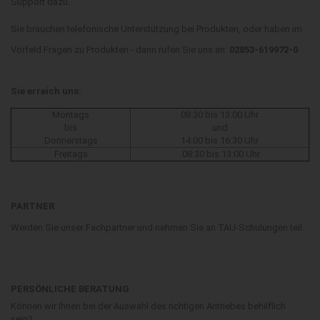
Support dazu.
Sie brauchen telefonische Unterstützung bei Produkten, oder haben im
Vorfeld Fragen zu Produkten - dann rufen Sie uns an:
02853-619972-0
Sie erreich uns:
Montags
08:30 bis 13:00 Uhr
bis
und
Donnerstags
14:00 bis 16:30 Uhr
Freitags
08:30 bis 13:00 Uhr
PARTNER
Werden Sie unser Fachpartner und nehmen Sie an TAU-Schulungen teil.
PERSÖNLICHE BERATUNG
Können wir Ihnen bei der Auswahl des richtigen Antriebes behilflich
sein?