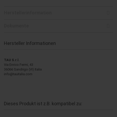
Herstellerinformation
Dokumente
Hersteller Informationen
TAU S.r.l.
Via Enrico Fermi, 43
36066 Sandrigo (VI) Italia
info@tauitalia.com
Dieses Produkt ist z.B. kompatibel zu: