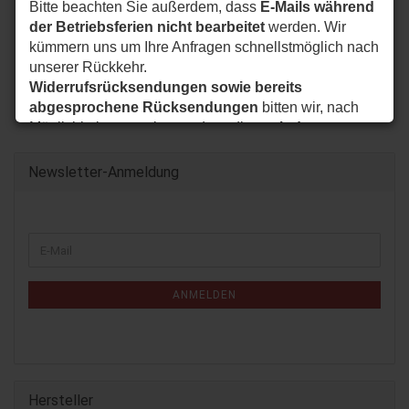
Bitte beachten Sie außerdem, dass
E-Mails während
der Betriebsferien nicht bearbeitet
werden. Wir
kümmern uns um Ihre Anfragen schnellstmöglich nach
unserer Rückkehr.
Widerrufsrücksendungen sowie bereits
abgesprochene Rücksendungen
bitten wir, nach
Möglichkeit so zu planen, dass diese
ab dem
24.08.2026
bei uns eintreffen.
Vielen Dank für Ihr Verständnis. Wir wünschen Ihnen
Newsletter-Anmeldung
eine schöne Sommerzeit und sind ab dem
24.08.2026
wieder wie gewohnt für Sie da.
WEITER
Ihr my-nice-systems Team
E-
ZUR
Mail
NEWSLETTER-
ANMELDUNG
ANMELDEN
Hersteller