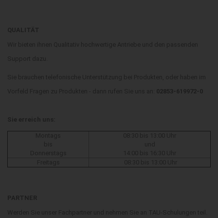
QUALITÄT
Wir bieten ihnen Qualitativ hochwertige Antriebe und den passenden
Support dazu.
Sie brauchen telefonische Unterstützung bei Produkten, oder haben im
Vorfeld Fragen zu Produkten - dann rufen Sie uns an:
02853-619972-0
Sie erreich uns:
Montags
08:30 bis 13:00 Uhr
bis
und
Donnerstags
14:00 bis 16:30 Uhr
Freitags
08:30 bis 13:00 Uhr
PARTNER
Werden Sie unser Fachpartner und nehmen Sie an TAU-Schulungen teil.