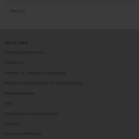
TAU S.r.l.
MEHR ÜBER...
Sitzung unterbrochen
Impressum
Versand- & Zahlungsbedingungen
Widerrufsrecht & Muster-Widerrufsformular
Batteriehinweise
AGB
Privatsphäre und Datenschutz
Sitemap
Cookie Einstellungen