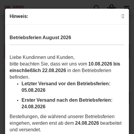
Hin­weis:
Erweiterte Suche
Betriebsferien August 2026
Die Suche ergab keine genauen Treffer.
Liebe Kundinnen und Kunden,
bitte beachten Sie, dass wir uns vom
10.08.2026 bis
einschließlich 22.08.2026
in den Betriebsferien
MÖCHTEN
Möchten Sie noch einmal suchen?
befinden.
SIE
NOCH
Letzter Versand vor den Betriebsferien:
EINMAL
05.08.2026
SUCHEN?
SUCHEN
Erster Versand nach den Betriebsferien:
24.08.2026
Bestellungen, die während unserer Betriebsferien
eingehen, werden erst ab dem
24.08.2026
bearbeitet
und versendet.