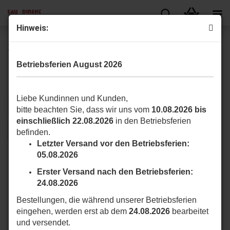
Hin­weis:
Zubehör für 18/24V
Betriebsferien August 2026
Zubehör für 18/24V Spindelantriebe
Liebe Kundinnen und Kunden,
Sortieren nach
pro Seite
Sortieren nach
16 pro Seite
bitte beachten Sie, dass wir uns vom
10.08.2026 bis
einschließlich 22.08.2026
in den Betriebsferien
1
befinden.
Letzter Versand vor den Betriebsferien:
05.08.2026
Erster Versand nach den Betriebsferien:
24.08.2026
Bestellungen, die während unserer Betriebsferien
eingehen, werden erst ab dem
24.08.2026
bearbeitet
und versendet.