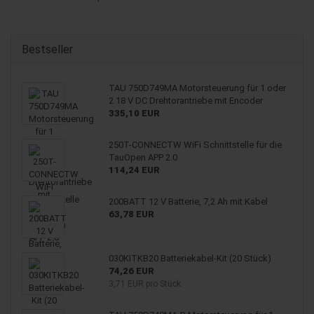
Bestseller
TAU 750D749MA Mo­tor­steue­rung für 1 oder
2 18 V DC Dreh­tor­an­trie­be mit En­co­der
335,10 EUR
250T-​CONNECTW WiFi Schnitt­stel­le für die
TauO­pen APP 2.0
114,24 EUR
200BATT 12 V Bat­te­rie, 7,2 Ah mit Kabel
63,78 EUR
030KITKB20 Batteriekabel-​Kit (20 Stück)
74,26 EUR
3,71 EUR pro Stück