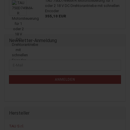
TAU 750D749MA-​R Mo­tor­steue­rung für 1
oder 2 18 V DC Dreh­tor­an­trie­be mit schnel­len
En­co­der
355,10 EUR
Newsletter-Anmeldung
WEITER
E-
ZUR
Mail
NEWSLETTER-
ANMELDUNG
ANMELDEN
Hersteller
TAU S.r.l.