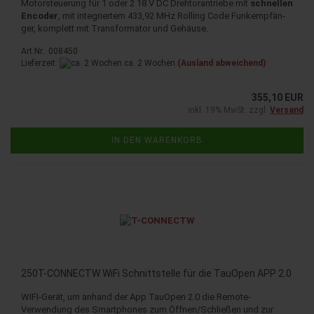
Mo­tor­steue­rung für 1 oder 2 18 V DC Dreh­tor­an­trie­be mit
schnel­len
En­co­der
, mit in­te­grier­tem 433,92 MHz Rol­ling Code Funk­emp­fän­
ger, kom­plett mit Trans­for­ma­tor und Ge­häu­se.
Art.Nr.: 008450
Lieferzeit:
ca. 2 Wochen
(Ausland abweichend)
355,10 EUR
inkl. 19% MwSt. zzgl.
Versand
IN DEN WARENKORB
250T-​CON­NECTW WiFi Schnitt­stel­le für die TauO­pen APP 2.0
WIFI-​Gerät, um an­hand der App TauO­pen 2.0 die Remote-​
Verwendung des Smart­pho­nes zum Öff­nen/Schlie­ßen und zur