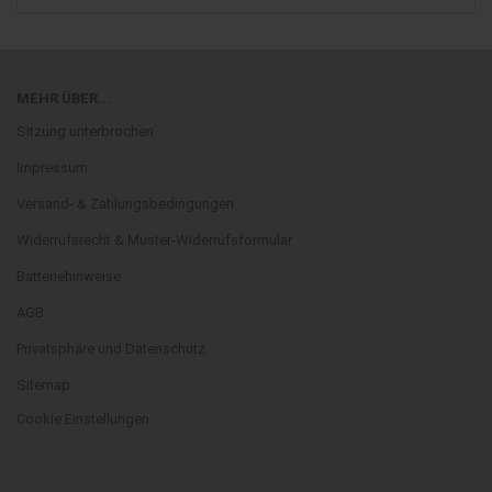
MEHR ÜBER...
Sitzung unterbrochen
Impressum
Versand- & Zahlungsbedingungen
Widerrufsrecht & Muster-Widerrufsformular
Batteriehinweise
AGB
Privatsphäre und Datenschutz
Sitemap
Cookie Einstellungen