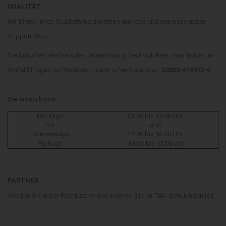
QUALITÄT
Wir bieten ihnen Qualitativ hochwertige Antriebe und den passenden
Support dazu.
Sie brauchen telefonische Unterstützung bei Produkten, oder haben im
Vorfeld Fragen zu Produkten - dann rufen Sie uns an:
02853-619972-0
Sie erreich uns:
Montags
08:30 bis 13:00 Uhr
bis
und
Donnerstags
14:00 bis 16:30 Uhr
Freitags
08:30 bis 13:00 Uhr
PARTNER
Werden Sie unser Fachpartner und nehmen Sie an TAU-Schulungen teil.