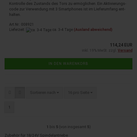
Kon­trol­le des Zu­stands des Tors zu er­mög­li­chen. Ein Ak­ti­vie­rungs­
code zur Ver­wen­dung mit 3 Smart­pho­nes ist im Lie­fer­um­fang ent­
hal­ten.
Art.Nr.: 008921
Lieferzeit:
ca. 3-4 Tage
(Ausland abweichend)
114,24 EUR
inkl. 19% MwSt. zzgl.
Versand
IN DEN WARENKORB
Sortieren nach
pro Seite
Sortieren nach
16 pro Seite
1
1
bis
5
(von insgesamt
5
)
Zubehör für 18/24V Spindelantriebe