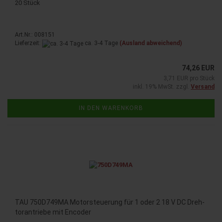
20 Stück
Art.Nr.: 008151
Lieferzeit:
ca. 3-4 Tage
(Ausland abweichend)
74,26 EUR
3,71 EUR pro Stück
inkl. 19% MwSt. zzgl.
Versand
IN DEN WARENKORB
TAU 750D749MA Mo­tor­steue­rung für 1 oder 2 18 V DC Dreh­
tor­an­trie­be mit En­co­der