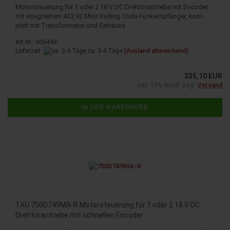
Mo­tor­steue­rung für 1 oder 2 18 V DC Dreh­tor­an­trie­be mit En­co­der,
mit in­te­grier­tem 433,92 MHz Rol­ling Code Funk­emp­fän­ger, kom­
plett mit Trans­for­ma­tor und Ge­häu­se.
Art.Nr.: 008449
Lieferzeit:
ca. 3-4 Tage
(Ausland abweichend)
335,10 EUR
inkl. 19% MwSt. zzgl.
Versand
IN DEN WARENKORB
TAU 750D749MA-​​R Mo­tor­steue­rung für 1 oder 2 18 V DC
Dreh­tor­an­trie­be mit schnel­len En­co­der