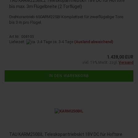
TAU KARM225BIL2 Teleskopantriebskit 18V DC für Hoftore
bis max. 3m Flügelbreite (2 Torflügel)
Drehtorantrieb 650ARM225BI Komplettset für zweiflügelige Tore
bis 3 m pro Flügel.
Art.Nr.: 008105
Lieferzeit:
ca. 3-4 Tage
(Ausland abweichend)
1.428,00 EUR
inkl. 19% MwSt. zzgl.
Versand
IN DEN WARENKORB
TAU KARM250BIL Teleskopantriebskit 18V DC für Hoftore