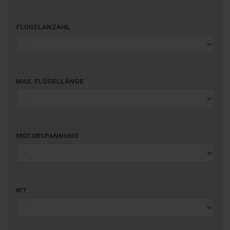
FLÜGELANZAHL
FLÜGELANZAHL
MAX.
MAX. FLÜGELLÄNGE
FLÜGELLÄNGE
MOTORSPANNUNG
MOTORSPANNUNG
KIT
KIT