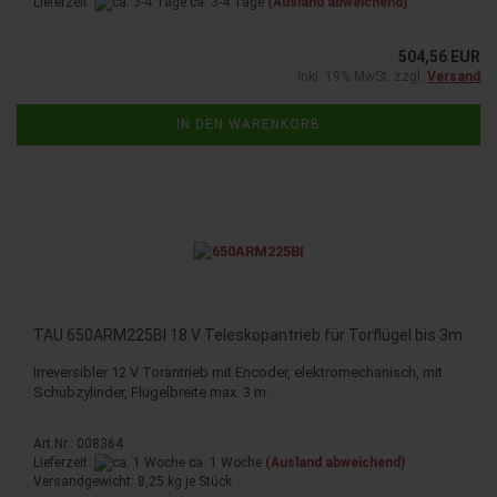
Lieferzeit:
ca. 3-4 Tage
(Ausland abweichend)
504,56 EUR
inkl. 19% MwSt. zzgl.
Versand
IN DEN WARENKORB
TAU 650ARM225BI 18 V Teleskopantrieb für Torflügel bis 3m
Irreversibler 12 V Torantrieb mit Encoder, elektromechanisch, mit
Schubzylinder, Flügelbreite max. 3 m.
Art.Nr.: 008364
Lieferzeit:
ca. 1 Woche
(Ausland abweichend)
Versandgewicht:
8,25
kg je Stück