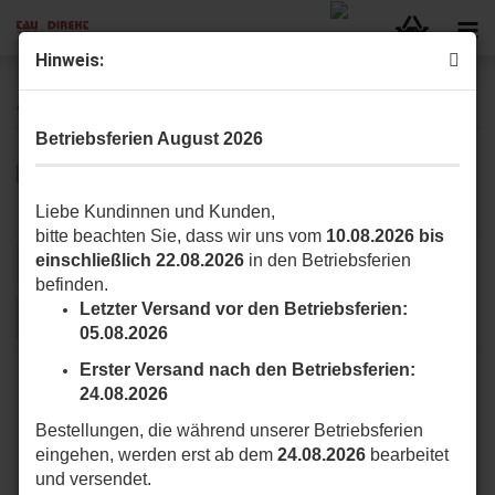
Hinweis:
ARM / VECTI Serie (Teleskopantriebe)
Betriebsferien August 2026
Hier finden Sie Antriebe der ARM / VECTI-T Serie (Teleskopantriebe).
Liebe Kundinnen und Kunden,
bitte beachten Sie, dass wir uns vom
10.08.2026 bis
einschließlich 22.08.2026
in den Betriebsferien
Sortieren nach
pro Seite
Sortieren nach
16 pro Seite
befinden.
Letzter Versand vor den Betriebsferien:
1
2
»
05.08.2026
Erster Versand nach den Betriebsferien:
24.08.2026
Bestellungen, die während unserer Betriebsferien
eingehen, werden erst ab dem
24.08.2026
bearbeitet
und versendet.