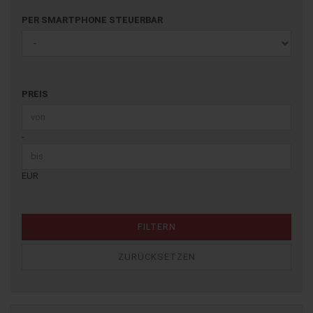
PER
PER SMARTPHONE STEUERBAR
SMARTPHONE
STEUERBAR
PREIS
PREIS
Preis bis
-
EUR
FILTERN
ZURÜCKSETZEN