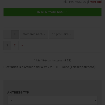
inkl. 19% MwSt. zzgl.
Versand
IN DEN WARENKORB
Sortieren nach
pro Seite
Sortieren nach
16 pro Seite
1
2
»
1
bis
16
(von insgesamt
22
)
Hier finden Sie Antriebe der ARM / VECTI-T Serie (Teleskopantriebe).
ANTRIEBSTYP
ANTRIEBSTYP