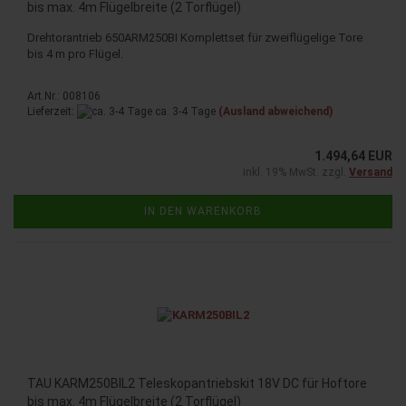
bis max. 4m Flügelbreite (2 Torflügel)
Drehtorantrieb 650ARM250BI Komplettset für zweiflügelige Tore
bis 4 m pro Flügel.
Art.Nr.: 008106
Lieferzeit:
ca. 3-4 Tage
(Ausland abweichend)
1.494,64 EUR
inkl. 19% MwSt. zzgl.
Versand
IN DEN WARENKORB
TAU KARM250BIL2 Teleskopantriebskit 18V DC für Hoftore
bis max. 4m Flügelbreite (2 Torflügel)