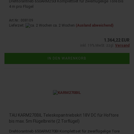
Drehtorantrieb 650ARM250I Komplettset für zweiflügelige Tore bis
4 m pro Flügel
Art.Nr.: 008109
Lieferzeit:
ca. 2 Wochen
(Ausland abweichend)
1.364,22 EUR
inkl. 19% MwSt. zzgl.
Versand
IN DEN WARENKORB
TAU KARM270BIL Teleskopantriebskit 18V DC für Hoftore
bis max. 5m Flügelbreite (2 Torflügel)
Drehtorantrieb 650ARM270BI Komplettset für zweiflügelige Tore