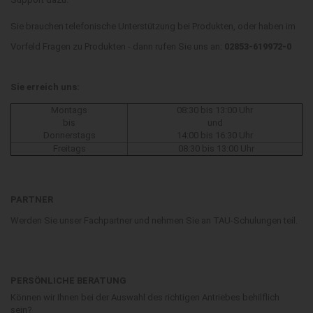
Sie brauchen telefonische Unterstützung bei Produkten, oder haben im
Vorfeld Fragen zu Produkten - dann rufen Sie uns an:
02853-619972-0
Sie erreich uns:
Montags
08:30 bis 13:00 Uhr
bis
und
Donnerstags
14:00 bis 16:30 Uhr
Freitags
08:30 bis 13:00 Uhr
PARTNER
Werden Sie unser Fachpartner und nehmen Sie an TAU-Schulungen teil.
PERSÖNLICHE BERATUNG
Können wir Ihnen bei der Auswahl des richtigen Antriebes behilflich
sein?