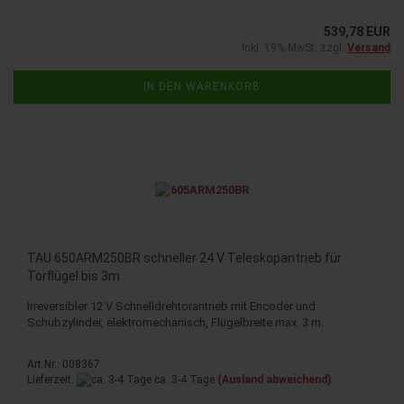
539,78 EUR
inkl. 19% MwSt. zzgl.
Versand
IN DEN WARENKORB
TAU 650ARM250BR schneller 24 V Teleskopantrieb für
Torflügel bis 3m
Irreversibler 12 V Schnelldrehtorantrieb mit Encoder und
Schubzylinder, elektromechanisch, Flügelbreite max. 3 m.
Art.Nr.: 008367
Lieferzeit:
ca. 3-4 Tage
(Ausland abweichend)