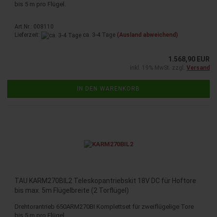
bis 5 m pro Flügel.
Art.Nr.: 008110
Lieferzeit:
ca. 3-4 Tage
(Ausland abweichend)
1.568,90 EUR
inkl. 19% MwSt. zzgl.
Versand
IN DEN WARENKORB
TAU KARM270BIL2 Teleskopantriebskit 18V DC für Hoftore
bis max. 5m Flügelbreite (2 Torflügel)
Drehtorantrieb 650ARM270BI Komplettset für zweiflügelige Tore
bis 5 m pro Flügel.