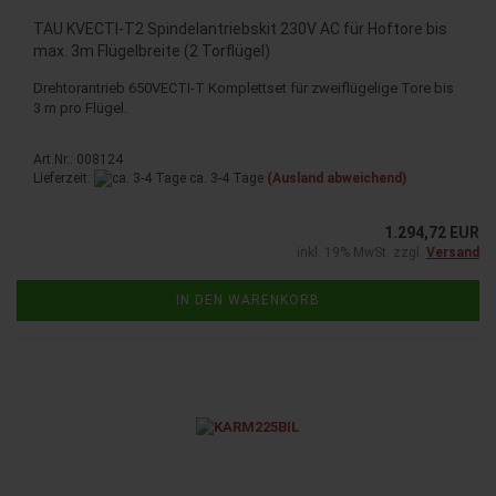
TAU KVECTI-T2 Spindelantriebskit 230V AC für Hoftore bis
max. 3m Flügelbreite (2 Torflügel)
Drehtorantrieb 650VECTI-T Komplettset für zweiflügelige Tore bis
3 m pro Flügel.
Art.Nr.: 008124
Lieferzeit:
ca. 3-4 Tage
(Ausland abweichend)
1.294,72 EUR
inkl. 19% MwSt. zzgl.
Versand
IN DEN WARENKORB