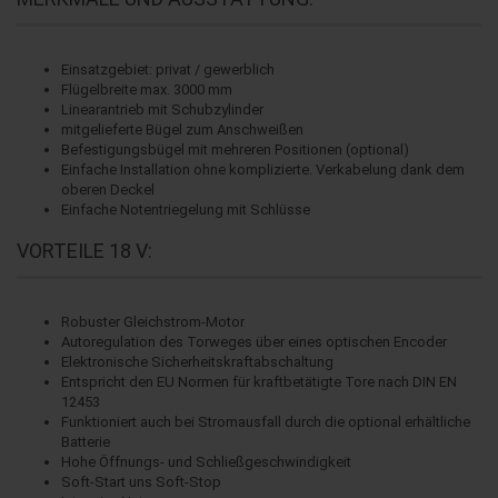
Einsatzgebiet: privat / gewerblich
Flügelbreite max. 3000 mm
Linearantrieb mit Schubzylinder
mitgelieferte Bügel zum Anschweißen
Befestigungsbügel mit mehreren Positionen (optional)
Einfache Installation ohne komplizierte. Verkabelung dank dem
oberen Deckel
Einfache Notentriegelung mit Schlüsse
VORTEILE 18 V:
Robuster Gleichstrom-Motor
Autoregulation des Torweges über eines optischen Encoder
Elektronische Sicherheitskraftabschaltung
Entspricht den EU Normen für kraftbetätigte Tore nach DIN EN
12453
Funktioniert auch bei Stromausfall durch die optional erhältliche
Batterie
Hohe Öffnungs- und Schließgeschwindigkeit
Soft-Start uns Soft-Stop