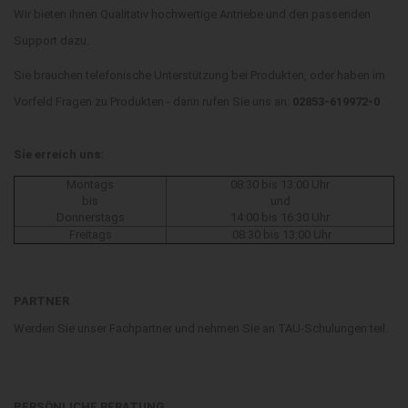
Wir bieten ihnen Qualitativ hochwertige Antriebe und den passenden
Support dazu.
Sie brauchen telefonische Unterstützung bei Produkten, oder haben im
Vorfeld Fragen zu Produkten - dann rufen Sie uns an:
02853-619972-0
Sie erreich uns:
Montags
08:30 bis 13:00 Uhr
bis
und
Donnerstags
14:00 bis 16:30 Uhr
Freitags
08:30 bis 13:00 Uhr
PARTNER
Werden Sie unser Fachpartner und nehmen Sie an TAU-Schulungen teil.
PERSÖNLICHE BERATUNG