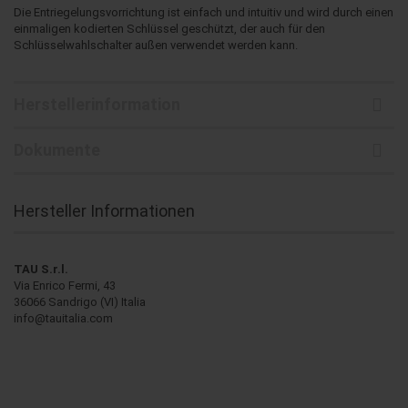
Die Entriegelungsvorrichtung ist einfach und intuitiv und wird durch einen
einmaligen kodierten Schlüssel geschützt, der auch für den
Schlüsselwahlschalter außen verwendet werden kann.
Herstellerinformation
Dokumente
Hersteller Informationen
TAU S.r.l.
Via Enrico Fermi, 43
36066 Sandrigo (VI) Italia
info@tauitalia.com