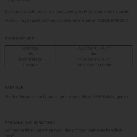
Sie brauchen telefonische Unterstützung bei Produkten, oder haben im
Vorfeld Fragen zu Produkten - dann rufen Sie uns an:
02853-619972-0
Sie erreich uns:
Montags
08:30 bis 13:00 Uhr
bis
und
Donnerstags
14:00 bis 16:30 Uhr
Freitags
08:30 bis 13:00 Uhr
PARTNER
Werden Sie unser Fachpartner und nehmen Sie an TAU-Schulungen teil.
PERSÖNLICHE BERATUNG
Können wir Ihnen bei der Auswahl des richtigen Antriebes behilflich
sein?