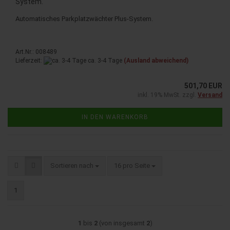
System.
Automatisches Parkplatzwächter Plus-System.
Art.Nr.: 008489
Lieferzeit:
ca. 3-4 Tage
(Ausland abweichend)
501,70 EUR
inkl. 19% MwSt. zzgl.
Versand
IN DEN WARENKORB
Sortieren nach
pro Seite
Sortieren nach
16 pro Seite
1
1
bis
2
(von insgesamt
2
)