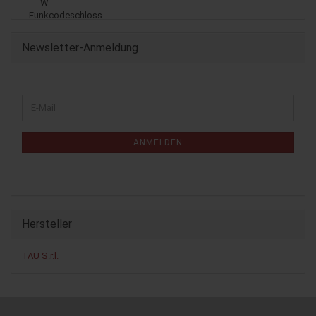
Newsletter-Anmeldung
WEITER
E-
ZUR
Mail
NEWSLETTER-
ANMELDUNG
ANMELDEN
Hersteller
TAU S.r.l.