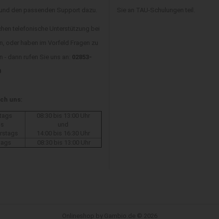
 und den passenden Support dazu.
Sie an TAU-Schulungen teil.
chen telefonische Unterstützung bei
n, oder haben im Vorfeld Fragen zu
 - dann rufen Sie uns an:
02853-
0
ich uns:
tags
08:30 bis 13:00 Uhr
is
und
rstags
14:00 bis 16:30 Uhr
tags
08:30 bis 13:00 Uhr
Onlineshop
by Gambio.de © 2026