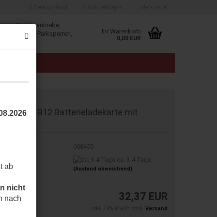
Deutschland
Kundenlogin
Merkzettel
iebe, Drehtorantriebe,
Ihr Warenkorb
, Schranken, Parksperren,
0,00 EUR
klösungen.
E
AU 750SCB12 Batterieladekarte mit
.08.2026
nschluss
t.Nr.:
008455
eferzeit:
ca. 3-4 Tage
t ab
(Ausland abweichend)
n nicht
32,37 EUR
h nach
inkl. 19% MwSt. zzgl.
Versand