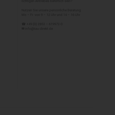
richtigen Antriebes behilflich sein?
Nutzen Sie unsere persönliche Beratung
Mo – Fr von 9 – 12 Uhr und 14 – 16 Uhr
☎ +49 (0) 2853 – 619972-0
✉
info@tau-direkt.de