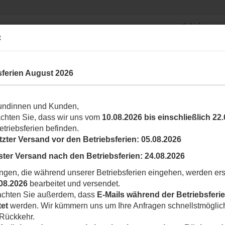
Schiebetorantr
Suche...
Garagentorantriebe
:
Fun
ARK- UND ABSPERRSYSTEME
ROLLLADEN
ZUBEHÖR
SONSTIG
sferien August 2026
»
Zubehör für Parkbügel
undinnen und Kunden,
T
achten Sie, dass wir uns vom
10.08.2026 bis einschließlich 22
A
etriebsferien befinden.
tzter Versand vor den Betriebsferien:
05.08.2026
Ar
ster Versand nach den Betriebsferien:
24.08.2026
Li
ngen, die während unserer Betriebsferien eingehen, werden ers
08.2026
bearbeitet und versendet.
eachten Sie außerdem, dass
E-Mails während der Betriebsferie
tet
werden. Wir kümmern uns um Ihre Anfragen schnellstmöglic
 Rückkehr.