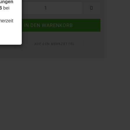
dungen
6
bei
merzeit
AUF DEN MERKZETTEL