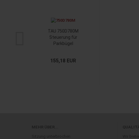
TAU 750D780M
Steuerung für
Parkbügel
155,18 EUR
MEHR ÜBER...
QUALIT
Sitzung unterbrochen
Wir biete