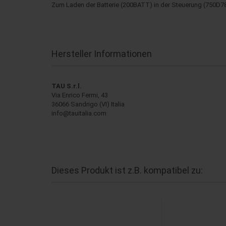
Zum Laden der Batterie (200BATT) in der Steuerung (750D
Hersteller Informationen
TAU S.r.l.
Via Enrico Fermi, 43
36066 Sandrigo (VI) Italia
info@tauitalia.com
Dieses Produkt ist z.B. kompatibel zu: