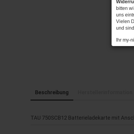
Widerr
bitten w
uns eintr
Vielen D
und sin
Ihr my-
Beschreibung
Herstellerinformation
TAU 750SCB12 Batterieladekarte mit Ansc