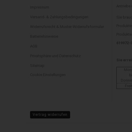
Antriebe
Impressum
Versand- & Zahlungsbedingungen
Sie brau
Produkte
Widerrufsrecht & Muster-Widerrufsformular
Produkten
Batteriehinweise
619972-
AGB
Privatsphäre und Datenschutz
Sie erre
Sitemap
Mon
Cookie Einstellungen
b
Donne
Frei
Vertrag widerrufen