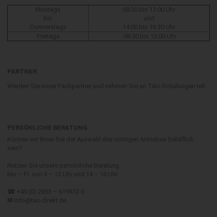
Montags
08:30 bis 13:00 Uhr
bis
und
Donnerstags
14:00 bis 16:30 Uhr
Freitags
08:30 bis 13:00 Uhr
PARTNER
Werden Sie unser Fachpartner und nehmen Sie an TAU-Schulungen teil.
PERSÖNLICHE BERATUNG
Können wir Ihnen bei der Auswahl des richtigen Antriebes behilflich
sein?
Nutzen Sie unsere persönliche Beratung
Mo – Fr von 9 – 12 Uhr und 14 – 16 Uhr
☎ +49 (0) 2853 – 619972-0
✉
info@tau-direkt.de