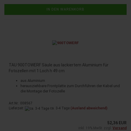
IN DEN WARENKORB
TAU 900TOWERF Säule aus lackiertem Aluminium für
Fotozellen mit 1 Loch h 49 cm
aus Aluminium
herausziehbare Frontplatte zum Durchführen der Kabel und
die Montage der Fotozelle
Art.Nr.: 008567
Lieferzeit:
ca. 3-4 Tage
(Ausland abweichend)
52,36 EUR
inkl. 19% MwSt. zzgl.
Versand