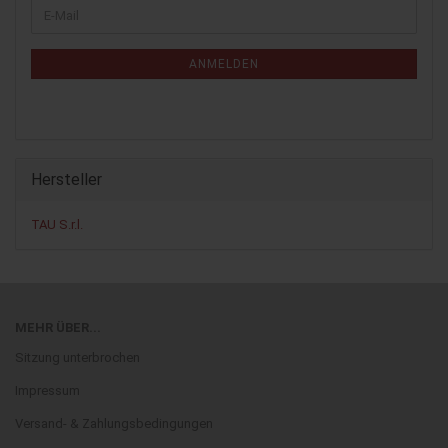
WEITER
E-
ZUR
Mail
NEWSLETTER-
ANMELDUNG
ANMELDEN
Hersteller
TAU S.r.l.
MEHR ÜBER...
Sitzung unterbrochen
Impressum
Versand- & Zahlungsbedingungen