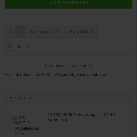
IN DEN WARENKORB
Sortieren nach
pro Seite
Sortieren nach
16 pro Seite
1
2
»
1
bis
16
(von insgesamt
23
)
Hie finden Sie für die MASTER Serie allgemeines Zubehör.
Bestseller
TAU 900OPTIC Fotozellenpaar 12/24 V
65,69 EUR