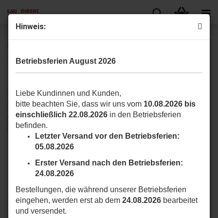
Hinweis:
MASTER Serie allgemeines Zubehör
Betriebsferien August 2026
Hie finden Sie für die MASTER Serie allgemeines Zubehör.
Liebe Kundinnen und Kunden,
Sortieren nach
pro Seite
Sortieren nach
16 pro Seite
bitte beachten Sie, dass wir uns vom
10.08.2026 bis
einschließlich 22.08.2026
in den Betriebsferien
1
2
»
befinden.
Letzter Versand vor den Betriebsferien:
05.08.2026
Erster Versand nach den Betriebsferien:
24.08.2026
Bestellungen, die während unserer Betriebsferien
eingehen, werden erst ab dem
24.08.2026
bearbeitet
und versendet.