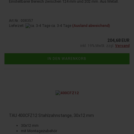
Einstellbarer Bereich zwischen 124 mm und 202 mm. Aus Metall.
Art.Nr.: 008357
Lieferzeit:
ca. 3-4 Tage
(Ausland abweichend)
204,68 EUR
inkl. 19% MwSt. zzgl.
Versand
IN DEN WARENKORB
TAU 400CFZ12 Stahlzahnstange, 30x12 mm
30x12 mm
mit Montagezubehör