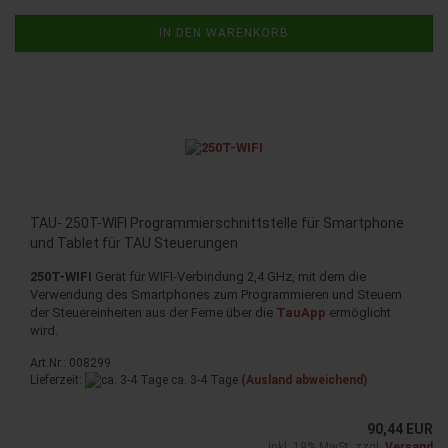
IN DEN WARENKORB
TAU- 250T-WIFI Programmierschnittstelle für Smartphone
und Tablet für TAU Steuerungen
250T-WIFI
Gerät für WIFI-Verbindung 2,4 GHz, mit dem die
Verwendung des Smartphones zum Programmieren und Steuern
der Steuereinheiten aus der Ferne über die
TauApp
ermöglicht
wird.
Art.Nr.: 008299
Lieferzeit:
ca. 3-4 Tage
(Ausland abweichend)
90,44 EUR
inkl. 19% MwSt. zzgl.
Versand