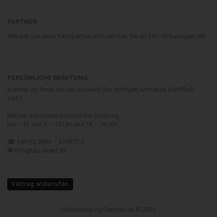
PARTNER
Werden Sie unser Fachpartner und nehmen Sie an TAU-Schulungen teil.
PERSÖNLICHE BERATUNG
Können wir Ihnen bei der Auswahl des richtigen Antriebes behilflich
sein?
Nutzen Sie unsere persönliche Beratung
Mo – Fr von 9 – 12 Uhr und 14 – 16 Uhr
☎ +49 (0) 2853 – 619972-0
✉
info@tau-direkt.de
Vertrag widerrufen
Onlineshop
by Gambio.de © 2026