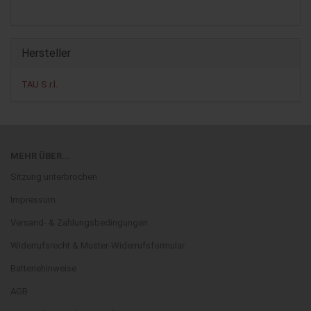
Hersteller
TAU S.r.l.
MEHR ÜBER...
Sitzung unterbrochen
Impressum
Versand- & Zahlungsbedingungen
Widerrufsrecht & Muster-Widerrufsformular
Batteriehinweise
AGB