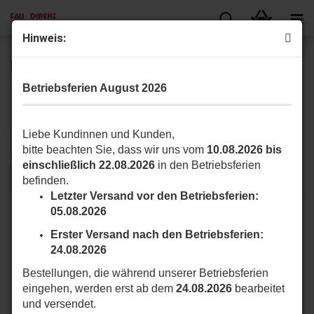
Hinweis:
MASTER Serie Zubehör für 230 V
Betriebsferien August 2026
Hier finden Sie für die MASTER Serie Zubehör für 230 V.
Liebe Kundinnen und Kunden,
Sortieren nach
pro Seite
Sortieren nach
16 pro Seite
bitte beachten Sie, dass wir uns vom
10.08.2026 bis
einschließlich 22.08.2026
in den Betriebsferien
1
befinden.
Letzter Versand vor den Betriebsferien:
05.08.2026
Erster Versand nach den Betriebsferien:
24.08.2026
Bestellungen, die während unserer Betriebsferien
eingehen, werden erst ab dem
24.08.2026
bearbeitet
und versendet.