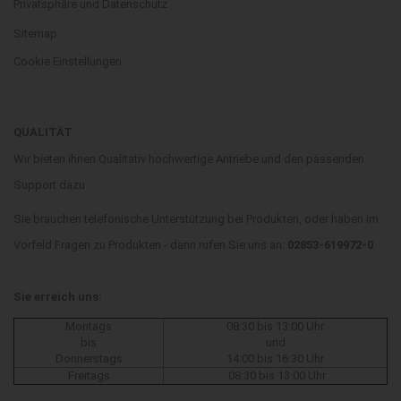
Privatsphäre und Datenschutz
Sitemap
Cookie Einstellungen
QUALITÄT
Wir bieten ihnen Qualitativ hochwertige Antriebe und den passenden
Support dazu.
Sie brauchen telefonische Unterstützung bei Produkten, oder haben im
Vorfeld Fragen zu Produkten - dann rufen Sie uns an:
02853-619972-0
Sie erreich uns:
Montags
08:30 bis 13:00 Uhr
bis
und
Donnerstags
14:00 bis 16:30 Uhr
Freitags
08:30 bis 13:00 Uhr