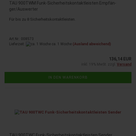
TAU 900TWM Funk-​Si­cher­heits­kon­takt­leis­ten Emp­fän­
ger/Aus­wer­ter
Für bis zu 8 Si­cher­heits­kon­takt­leis­ten.
Art.Nr.: 008573
Lieferzeit:
ca. 1 Woche
(Ausland abweichend)
136,14 EUR
inkl. 19% MwSt. zzgl.
Versand
IN DEN WARENKORB
TAU 900TWC Funk-​Si­cher­heits­kon­takt­leis­ten Sen­der