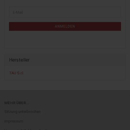
WEITER
E-
ZUR
Mail
NEWSLETTER-
ANMELDUNG
ANMELDEN
Hersteller
TAU S.r.l.
MEHR ÜBER...
Sitzung unterbrochen
Impressum