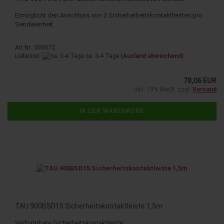
Er­mög­licht den An­schluss von 2 Si­cher­her­heits­kon­takt­leis­ten pro
Sen­de­ein­heit.
Art.Nr.: 008572
Lieferzeit:
ca. 3-4 Tage
(Ausland abweichend)
78,06 EUR
inkl. 19% MwSt. zzgl.
Versand
IN DEN WARENKORB
TAU 900BSD15 Si­cher­heits­kon­takt­leis­te 1,5m
Ver­form­ba­re Si­cher­heits­kon­takt­leis­te