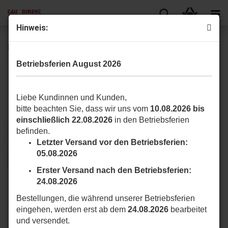
Hin­weis:
MASTER Serie
Betriebsferien August 2026
Hier finden Sie Schiebetorantriebe und Zubehör der MASTER Serie.
Liebe Kundinnen und Kunden,
bitte beachten Sie, dass wir uns vom
10.08.2026 bis
einschließlich 22.08.2026
in den Betriebsferien
befinden.
Sortieren nach
pro Seite
Sortieren nach
16 pro Seite
Letzter Versand vor den Betriebsferien:
05.08.2026
1
2
3
»
Erster Versand nach den Betriebsferien:
24.08.2026
Bestellungen, die während unserer Betriebsferien
eingehen, werden erst ab dem
24.08.2026
bearbeitet
und versendet.