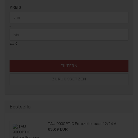
PREIS
PREIS
Preis bis
-
EUR
FILTERN
ZURÜCKSETZEN
Bestseller
TAU 900OPTIC Fo­to­zel­len­paar 12/24 V
65,69 EUR