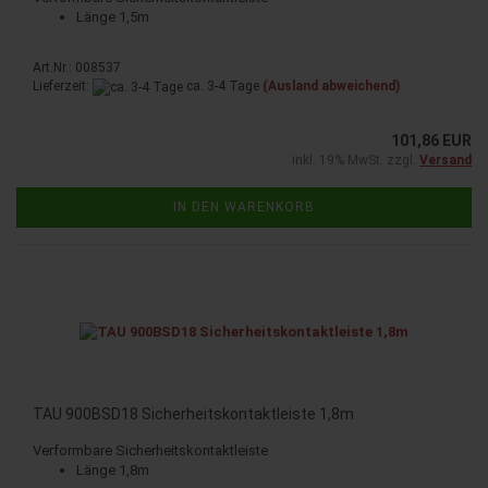
Länge 1,5m
Art.Nr.: 008537
Lieferzeit:
ca. 3-4 Tage
(Ausland abweichend)
101,86 EUR
inkl. 19% MwSt. zzgl.
Versand
IN DEN WARENKORB
TAU 900BSD18 Si­cher­heits­kon­takt­leis­te 1,8m
Ver­form­ba­re Si­cher­heits­kon­takt­leis­te
Länge 1,8m