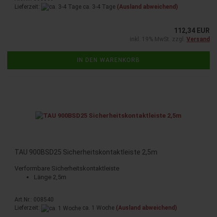
Lieferzeit:
ca. 3-4 Tage
(Ausland abweichend)
112,34 EUR
inkl. 19% MwSt. zzgl.
Versand
IN DEN WARENKORB
TAU 900BSD25 Si­cher­heits­kon­takt­leis­te 2,5m
Ver­form­ba­re Si­cher­heits­kon­takt­leis­te
Länge 2,5m
Art.Nr.: 008540
Lieferzeit:
ca. 1 Woche
(Ausland abweichend)