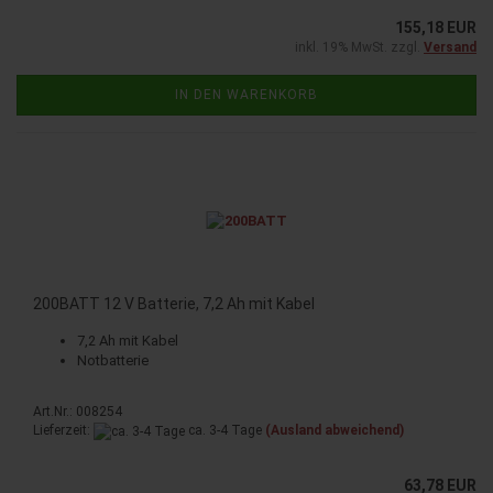
155,18 EUR
inkl. 19% MwSt. zzgl.
Versand
IN DEN WARENKORB
200BATT 12 V Bat­te­rie, 7,2 Ah mit Kabel
7,2 Ah mit Kabel
Not­bat­te­rie
Art.Nr.: 008254
Lieferzeit:
ca. 3-4 Tage
(Ausland abweichend)
63,78 EUR