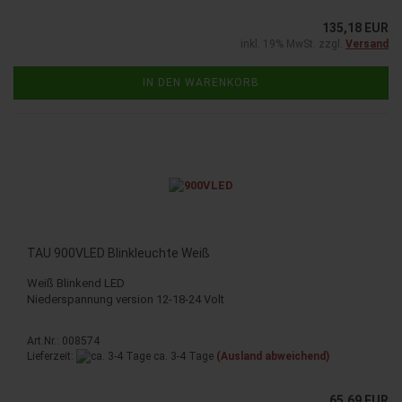
135,18 EUR
inkl. 19% MwSt. zzgl.
Versand
IN DEN WARENKORB
TAU 900VLED Blink­leuch­te Weiß
Weiß Blin­kend LED
Nie­der­span­nung ver­si­on 12-​18-24 Volt
Art.Nr.: 008574
Lieferzeit:
ca. 3-4 Tage
(Ausland abweichend)
65,69 EUR