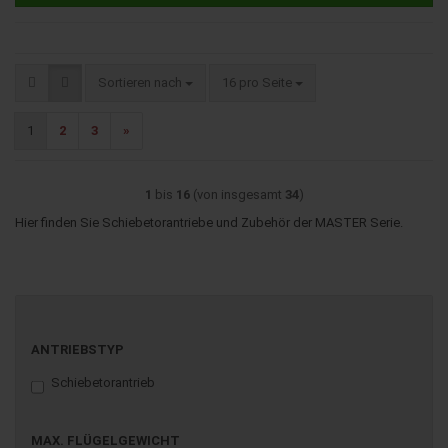
Sortieren nach
pro Seite
Sortieren nach
16 pro Seite
1
2
3
»
1
bis
16
(von insgesamt
34
)
Hier finden Sie Schiebetorantriebe und Zubehör der MASTER Serie.
ANTRIEBSTYP
ANTRIEBSTYP
Schiebetorantrieb
MAX.
MAX. FLÜGELGEWICHT