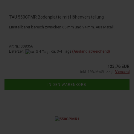
TAU 550CPMR Bo­den­plat­te mit Hö­hen­ver­stel­lung
Ein­stell­ba­rer be­reich zwi­schen 65 mm und 94 mm. Aus Me­tall.
Art.Nr.: 008356
Lieferzeit:
ca. 3-4 Tage
(Ausland abweichend)
123,76 EUR
inkl. 19% MwSt. zzgl.
Versand
IN DEN WARENKORB