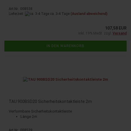
Art.Nr.: 008538
Lieferzeit:
ca. 3-4 Tage
(Ausland abweichend)
107,58 EUR
inkl. 19% MwSt. zzgl.
Versand
IN DEN WARENKORB
TAU 900BSD20 Si­cher­heits­kon­takt­leis­te 2m
Ver­form­ba­re Si­cher­heits­kon­takt­leis­te
Länge 2m
Art.Nr.: 008539