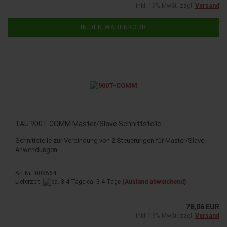
inkl. 19% MwSt. zzgl.
Versand
IN DEN WARENKORB
TAU 900T-​COMM Mas­ter/Slave Schnitt­stel­le
Schnitt­stel­le zur Ver­bin­dung von 2 Steue­run­gen für Mas­ter/Slave
An­wen­dun­gen
Art.Nr.: 008564
Lieferzeit:
ca. 3-4 Tage
(Ausland abweichend)
78,06 EUR
inkl. 19% MwSt. zzgl.
Versand