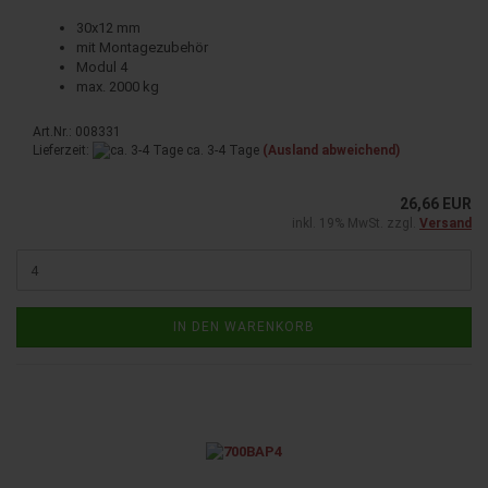
30x12 mm
mit Mon­ta­ge­zu­be­hör
Modul 4
max. 2000 kg
Art.Nr.: 008331
Lieferzeit:
ca. 3-4 Tage
(Ausland abweichend)
26,66 EUR
inkl. 19% MwSt. zzgl.
Versand
IN DEN WARENKORB