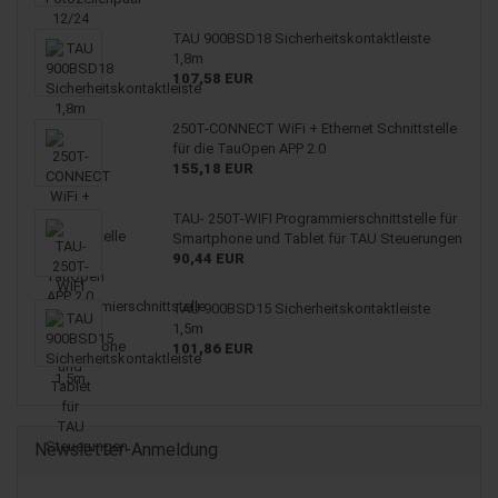
TAU 900BSD18 Si­cher­heits­kon­takt­leis­te
1,8m
107,58 EUR
250T-​CONNECT WiFi + Ether­net Schnitt­stel­le
für die TauO­pen APP 2.0
155,18 EUR
TAU- 250T-​WIFI Pro­gram­mier­schnitt­stel­le für
Smart­pho­ne und Ta­blet für TAU Steue­run­gen
90,44 EUR
TAU 900BSD15 Si­cher­heits­kon­takt­leis­te
1,5m
101,86 EUR
Newsletter-Anmeldung