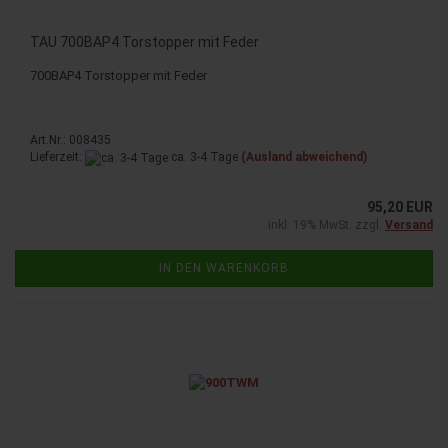
TAU 700BAP4 Tor­stop­per mit Feder
700BAP4 Tor­stop­per mit Feder
Art.Nr.: 008435
Lieferzeit:
ca. 3-4 Tage
(Ausland abweichend)
95,20 EUR
inkl. 19% MwSt. zzgl.
Versand
IN DEN WARENKORB