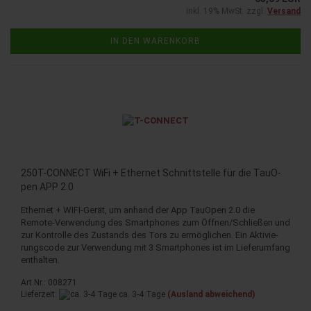
inkl. 19% MwSt. zzgl.
Versand
IN DEN WARENKORB
250T-​CON­NECT WiFi + Ether­net Schnitt­stel­le für die TauO­
pen APP 2.0
Ether­net + WIFI-​Gerät, um an­hand der App TauO­pen 2.0 die
Remote-​Verwendung des Smart­pho­nes zum Öff­nen/Schlie­ßen und
zur Kon­trol­le des Zu­stands des Tors zu er­mög­li­chen. Ein Ak­ti­vie­
rungs­code zur Ver­wen­dung mit 3 Smart­pho­nes ist im Lie­fer­um­fang
ent­hal­ten.
Art.Nr.: 008271
Lieferzeit:
ca. 3-4 Tage
(Ausland abweichend)