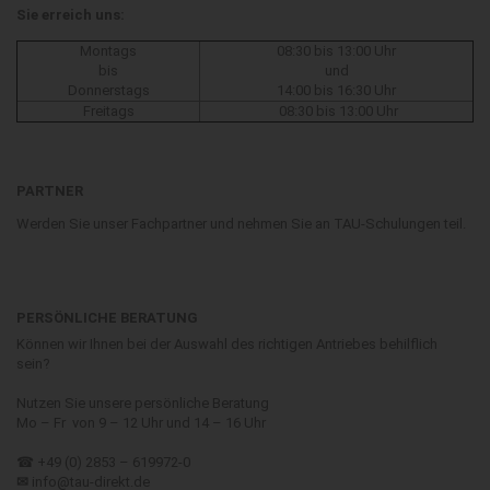
Sie erreich uns:
Montags
08:30 bis 13:00 Uhr
bis
und
Donnerstags
14:00 bis 16:30 Uhr
Freitags
08:30 bis 13:00 Uhr
PARTNER
Werden Sie unser Fachpartner und nehmen Sie an TAU-Schulungen teil.
PERSÖNLICHE BERATUNG
Können wir Ihnen bei der Auswahl des richtigen Antriebes behilflich
sein?
Nutzen Sie unsere persönliche Beratung
Mo – Fr von 9 – 12 Uhr und 14 – 16 Uhr
☎ +49 (0) 2853 – 619972-0
✉
info@tau-direkt.de