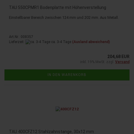
TAU 550CPMR1 Bo­den­plat­te mit Hö­hen­ver­stel­lung
Ein­stell­ba­rer Be­reich zwi­schen 124 mm und 202 mm. Aus Me­tall.
Art.Nr.: 008357
Lieferzeit:
ca. 3-4 Tage
(Ausland abweichend)
204,68 EUR
inkl. 19% MwSt. zzgl.
Versand
IN DEN WARENKORB
TAU 400CFZ12 Stahl­zahn­stan­ge, 30x12 mm