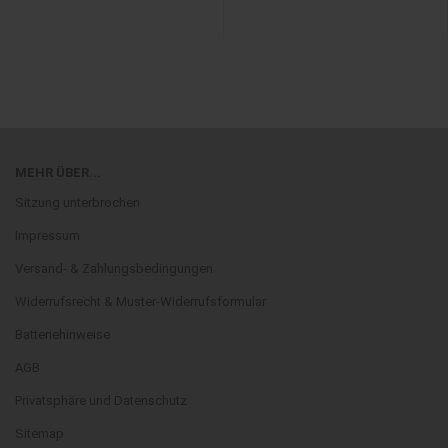
MEHR ÜBER...
Sitzung unterbrochen
Impressum
Versand- & Zahlungsbedingungen
Widerrufsrecht & Muster-Widerrufsformular
Batteriehinweise
AGB
Privatsphäre und Datenschutz
Sitemap