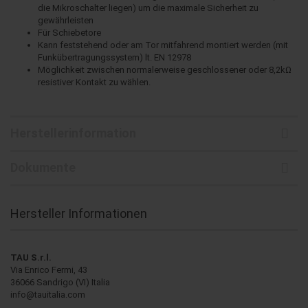
die Mikroschalter liegen) um die maximale Sicherheit zu
gewährleisten
Für Schiebetore
Kann feststehend oder am Tor mitfahrend montiert werden (mit
Funkübertragungssystem) lt. EN 12978
Möglichkeit zwischen normalerweise geschlossener oder 8,2kΩ
resistiver Kontakt zu wählen.
Herstellerinformation
Dokumente
Hersteller Informationen
TAU S.r.l.
Via Enrico Fermi, 43
36066 Sandrigo (VI) Italia
info@tauitalia.com