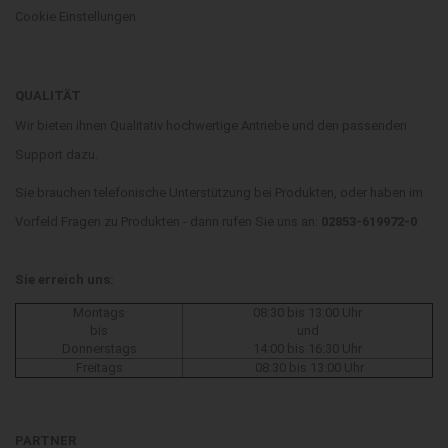
Cookie Einstellungen
QUALITÄT
Wir bieten ihnen Qualitativ hochwertige Antriebe und den passenden
Support dazu.
Sie brauchen telefonische Unterstützung bei Produkten, oder haben im
Vorfeld Fragen zu Produkten - dann rufen Sie uns an:
02853-619972-0
Sie erreich uns:
Montags
08:30 bis 13:00 Uhr
bis
und
Donnerstags
14:00 bis 16:30 Uhr
Freitags
08:30 bis 13:00 Uhr
PARTNER