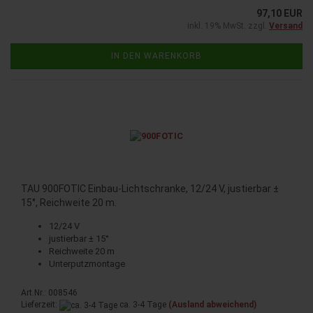
97,10 EUR
inkl. 19% MwSt. zzgl.
Versand
IN DEN WARENKORB
TAU 900FOTIC Einbau-Lichtschranke, 12/24 V, justierbar ±
15°, Reichweite 20 m.
12/24 V
justierbar ± 15°
Reichweite 20 m
Unterputzmontage
Art.Nr.: 008546
Lieferzeit:
ca. 3-4 Tage
(Ausland abweichend)