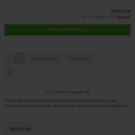
79,97 EUR
inkl. 19% MwSt. zzgl.
Versand
IN DEN WARENKORB
Sortieren nach
pro Seite
Sortieren nach
16 pro Seite
1
1
bis
8
(von insgesamt
8
)
Hier finden Sie Sichereitseinrichtungen und dessen Zubehör, wie
Lichtschranken/Fotozellen, Blinkleuchten und Sicherheitskontaktleisten.
Bestseller