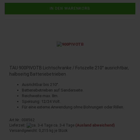
IN DEN WARENKORB
TAU 900PIVOTB Lichtschranke / Fotozelle 210° ausrichtbar,
halbseitig Batteriebetrieben
Ausrichtbar bis 210°.
Batteriebetrieben auf Senderseite.
Reichweite max. 8m.
Speisung: 12/24 Volt.
Für eine externe Anwendung ohne Bohrungen oder Rillen.
Art.Nr.: 008562
Lieferzeit:
ca. 3-4 Tage
(Ausland abweichend)
Versandgewicht:
0,215
kg je Stück