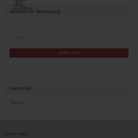
Newsletter-Anmeldung
WEITER
E-
ZUR
Mail
NEWSLETTER-
ANMELDUNG
ANMELDEN
Hersteller
TAU S.r.l.
MEHR ÜBER...