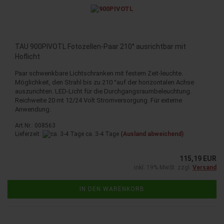
TAU 900PIVOTL Fotozellen-Paar 210° ausrichtbar mit
Hoflicht
Paar schwenkbare Lichtschranken mit festem Zeit-leuchte.
Möglichkeit, den Strahl bis zu 210 °auf der horizontalen Achse
auszurichten. LED-Licht für die Durchgangsraumbeleuchtung.
Reichweite 20 mt 12/24 Volt Stromversorgung. Für externe
Anwendung.
Art.Nr.: 008563
Lieferzeit:
ca. 3-4 Tage
(Ausland abweichend)
115,19 EUR
inkl. 19% MwSt. zzgl.
Versand
IN DEN WARENKORB