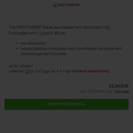
TAU 900TOWERF Säule aus lackiertem Aluminium für
Fotozellen mit 1 Loch h 49 cm
aus Aluminium
herausziehbare Frontplatte zum Durchführen der Kabel und
die Montage der Fotozelle
Art.Nr.: 008567
Lieferzeit:
ca. 3-4 Tage
(Ausland abweichend)
52,36 EUR
inkl. 19% MwSt. zzgl.
Versand
IN DEN WARENKORB