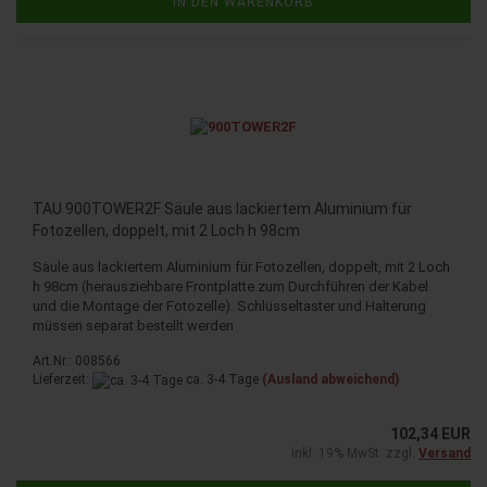
IN DEN WARENKORB
TAU 900TOWER2F Säule aus lackiertem Aluminium für
Fotozellen, doppelt, mit 2 Loch h 98cm
Säule aus lackiertem Aluminium für Fotozellen, doppelt, mit 2 Loch
h 98cm (herausziehbare Frontplatte zum Durchführen der Kabel
und die Montage der Fotozelle). Schlüsseltaster und Halterung
müssen separat bestellt werden
Art.Nr.: 008566
Lieferzeit:
ca. 3-4 Tage
(Ausland abweichend)
102,34 EUR
inkl. 19% MwSt. zzgl.
Versand