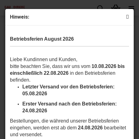
Hinweis:
Sicherheitseinrichtungen
Betriebsferien August 2026
Hier finden Sie Sichereitseinrichtungen und dessen Zubehör, wie
Lichtschranken/Fotozellen, Blinkleuchten und Sicherheitskontaktleisten.
Liebe Kundinnen und Kunden,
bitte beachten Sie, dass wir uns vom
10.08.2026 bis
Lichtschranken/Fotozellen
einschließlich 22.08.2026
in den Betriebsferien
befinden.
Letzter Versand vor den Betriebsferien:
Sortieren nach
pro Seite
Sortieren nach
16 pro Seite
05.08.2026
Erster Versand nach den Betriebsferien:
1
24.08.2026
Bestellungen, die während unserer Betriebsferien
eingehen, werden erst ab dem
24.08.2026
bearbeitet
und versendet.