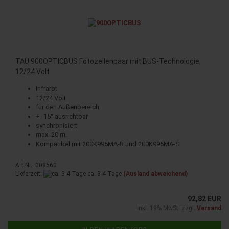
TAU 900OPTICBUS Fotozellenpaar mit BUS-Technologie,
12/24 Volt
Infrarot
12/24 Volt
für den Außenbereich
+- 15° ausrichtbar
synchronisiert
max. 20 m.
Kompatibel mit 200K995MA-B und 200K995MA-S
Art.Nr.: 008560
Lieferzeit:
ca. 3-4 Tage
(Ausland abweichend)
92,82 EUR
inkl. 19% MwSt. zzgl.
Versand