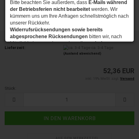
Bitte beachten Sie außerdem, dass
E-Mails während
der Betriebsferien nicht bearbeitet
werden. Wir
kümmern uns um Ihre Anfragen schnellstmöglich nach
unserer Rückkehr.
Widerrufsrücksendungen sowie bereits
abgesprochene Rücksendungen
bitten wir, nach
Art.Nr.:
008567
Möglichkeit so zu planen, dass diese
ab dem
Lieferzeit:
ca. 3-4 Tage
24.08.2026
bei uns eintreffen.
(Ausland abweichend)
Vielen Dank für Ihr Verständnis. Wir wünschen Ihnen
eine schöne Sommerzeit und sind ab dem
24.08.2026
52,36 EUR
wieder wie gewohnt für Sie da.
inkl. 19% MwSt. zzgl.
Versand
Ihr my-nice-systems Team
Stück:
Stück
AUF DEN MERKZETTEL