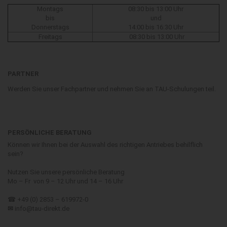
Montags
08:30 bis 13:00 Uhr
bis
und
Donnerstags
14:00 bis 16:30 Uhr
Freitags
08:30 bis 13:00 Uhr
PARTNER
Werden Sie unser Fachpartner und nehmen Sie an TAU-Schulungen teil.
PERSÖNLICHE BERATUNG
Können wir Ihnen bei der Auswahl des richtigen Antriebes behilflich
sein?
Nutzen Sie unsere persönliche Beratung
Mo – Fr von 9 – 12 Uhr und 14 – 16 Uhr
☎ +49 (0) 2853 – 619972-0
✉
info@tau-direkt.de