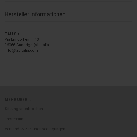
Hersteller Informationen
TAU S.r.l.
Via Enrico Fermi, 43
36066 Sandrigo (VI) Italia
info@tauitalia.com
MEHR ÜBER...
Sitzung unterbrochen
Impressum
Versand- & Zahlungsbedingungen