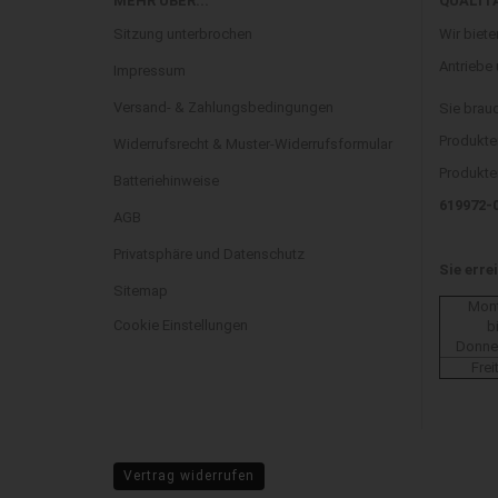
MEHR ÜBER...
QUALIT
Sitzung unterbrochen
Wir biete
Antriebe
Impressum
Versand- & Zahlungsbedingungen
Sie brau
Produkte
Widerrufsrecht & Muster-Widerrufsformular
Produkten
Batteriehinweise
619972-
AGB
Privatsphäre und Datenschutz
Sie erre
Sitemap
Mon
Cookie Einstellungen
b
Donne
Frei
Vertrag widerrufen