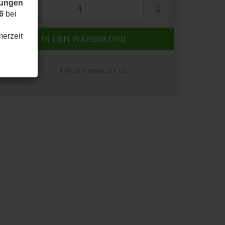
dungen
6
bei
merzeit
AUF DEN MERKZETTEL