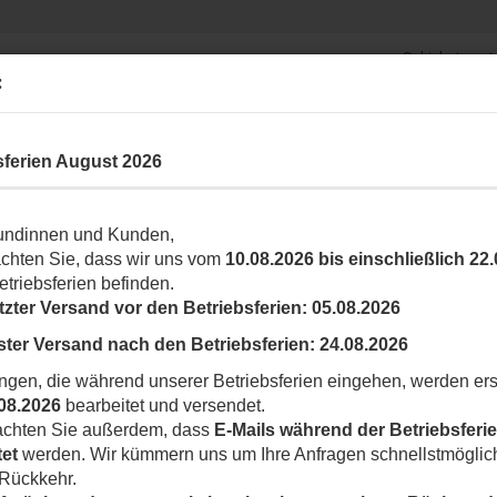
Schiebetorantr
Suche...
Garagentorantriebe
:
Fun
ARK- UND ABSPERRSYSTEME
ROLLLADEN
ZUBEHÖR
SONSTIG
sferien August 2026
»
allgemeines Zubehör
TAU 400CFZ12 Stahlzahnstange, 30x12 mm
undinnen und Kunden,
T
achten Sie, dass wir uns vom
10.08.2026 bis einschließlich 22
etriebsferien befinden.
Ar
tzter Versand vor den Betriebsferien:
05.08.2026
Li
ster Versand nach den Betriebsferien:
24.08.2026
M
ngen, die während unserer Betriebsferien eingehen, werden ers
08.2026
bearbeitet und versendet.
eachten Sie außerdem, dass
E-Mails während der Betriebsferie
tet
werden. Wir kümmern uns um Ihre Anfragen schnellstmöglic
 Rückkehr.