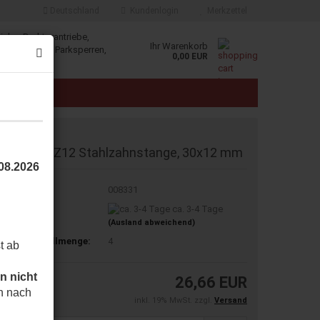
Deutschland
Kundenlogin
Merkzettel
iebe, Drehtorantriebe,
Ihr Warenkorb
, Schranken, Parksperren,
0,00 EUR
klösungen.
E
AU 400CFZ12 Stahlzahnstange, 30x12 mm
.08.2026
t.Nr.:
008331
eferzeit:
ca. 3-4 Tage
(Ausland abweichend)
indestbestellmenge:
4
t ab
n nicht
26,66 EUR
h nach
inkl. 19% MwSt. zzgl.
Versand