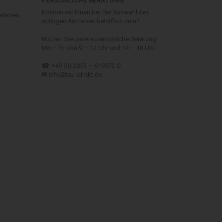
PERSÖNLICHE BERATUNG
Können wir Ihnen bei der Auswahl des
 nehmen
richtigen Antriebes behilflich sein?
Nutzen Sie unsere persönliche Beratung
Mo – Fr von 9 – 12 Uhr und 14 – 16 Uhr
☎ +49 (0) 2853 – 619972-0
✉
info@tau-direkt.de