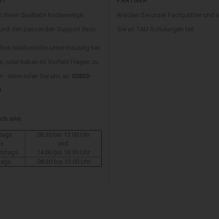
ÄT
PARTNER
n ihnen Qualitativ hochwertige
Werden Sie unser Fachpartner und
 und den passenden Support dazu.
Sie an TAU-Schulungen teil.
chen telefonische Unterstützung bei
n, oder haben im Vorfeld Fragen zu
 - dann rufen Sie uns an:
02853-
0
ich uns:
tags
08:30 bis 13:00 Uhr
is
und
rstags
14:00 bis 16:30 Uhr
tags
08:30 bis 13:00 Uhr