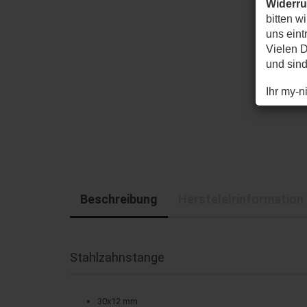
Widerr
bitten w
uns eintr
Vielen D
und sin
Ihr my-
Beschreibung
Herstelelrinformation
Stahlzahnstange
30x12 mm