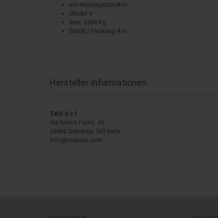
mit Montagezubehör
Modul 4
max. 2000 kg
Stück / Packung 4 m
Hersteller Informationen
TAU S.r.l.
Via Enrico Fermi, 43
36066 Sandrigo (VI) Italia
info@tauitalia.com