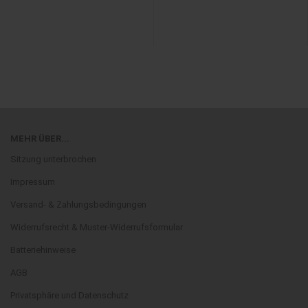
MEHR ÜBER...
Sitzung unterbrochen
Impressum
Versand- & Zahlungsbedingungen
Widerrufsrecht & Muster-Widerrufsformular
Batteriehinweise
AGB
Privatsphäre und Datenschutz