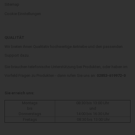
Sitemap
Cookie Einstellungen
QUALITÄT
Wir bieten ihnen Qualitativ hochwertige Antriebe und den passenden
Support dazu.
Sie brauchen telefonische Unterstützung bei Produkten, oder haben im
Vorfeld Fragen zu Produkten - dann rufen Sie uns an:
02853-619972-0
Sie erreich uns:
Montags
08:30 bis 13:00 Uhr
bis
und
Donnerstags
14:00 bis 16:30 Uhr
Freitags
08:30 bis 13:00 Uhr