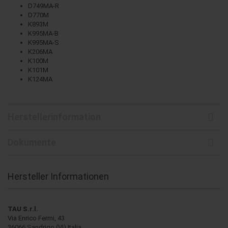
D749MA-R
D770M
K893M
K995MA-B
K995MA-S
K206MA
K100M
K101M
K124MA
Herstellerinformation
Dokumente
Hersteller Informationen
TAU S.r.l.
Via Enrico Fermi, 43
36066 Sandrigo (VI) Italia