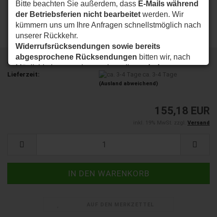
Bitte beachten Sie außerdem, dass
E-Mails während
der Betriebsferien nicht bearbeitet
werden. Wir
kümmern uns um Ihre Anfragen schnellstmöglich nach
unserer Rückkehr.
Widerrufsrücksendungen sowie bereits
abgesprochene Rücksendungen
bitten wir, nach
Art.Nr.:
008271
Möglichkeit so zu planen, dass diese
ab dem
Lieferzeit:
ca. 3-4 Tage
24.08.2026
bei uns eintreffen.
(Ausland abweichend)
Vielen Dank für Ihr Verständnis. Wir wünschen Ihnen
eine schöne Sommerzeit und sind ab dem
24.08.2026
155,18 EUR
wieder wie gewohnt für Sie da.
inkl. 19% MwSt. zzgl.
Versand
Ihr my-nice-systems Team
AUF DEN MERKZETTEL