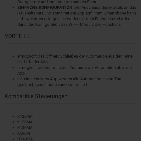
Garagentore und Industrietore aus der Ferne
EINFACHE KONFIGURATION
: Der Anschluss des Moduls an das
Haushaltsnetz und somit mit der App auf Ihrem Smartphone kann
auf zwei Arten erfolgen: entweder mit dem Ethernetkabel oder
durch die Konfiguration des Wi-Fi- Moduls des Haushalts
VORTEILE:
ermöglicht das Öffnen/Schließen der Automation aus der Ferne
mit Hilfe der App
ermöglicht die Kontrolle des Zustands der Automation über die
App
mit einer einzigen App werden alle Automationen von Tau
geöffnet, geschlossen und kontrolliert
Kompatible Steuerungen:
K126MA
K128MA
K130MA
K590M
D749MA