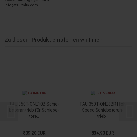
info@tauitalia.com
Zu diesem Produkt empfehlen wir Ihnen:
TAU 350T-​ONE10B Schie­
TAU 350T-​ONE8BR High
be­tor­an­trieb für Schie­be­
Speed Schie­be­tor­an­
to­re...
trieb...
809,20 EUR
834,90 EUR