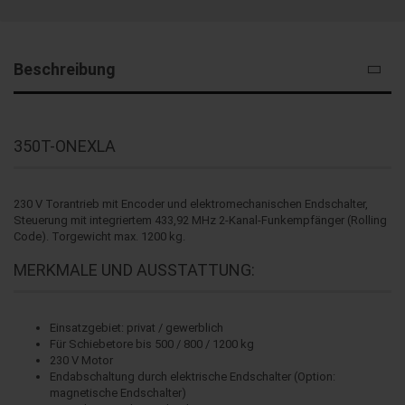
Beschreibung
350T-ONEXLA
230 V Torantrieb mit Encoder und elektromechanischen Endschalter,
Steuerung mit integriertem 433,92 MHz 2-Kanal-Funkempfänger (Rolling
Code). Torgewicht max. 1200 kg.
MERKMALE UND AUSSTATTUNG:
Einsatzgebiet: privat / gewerblich
Für Schiebetore bis 500 / 800 / 1200 kg
230 V Motor
Endabschaltung durch elektrische Endschalter (Option:
magnetische Endschalter)