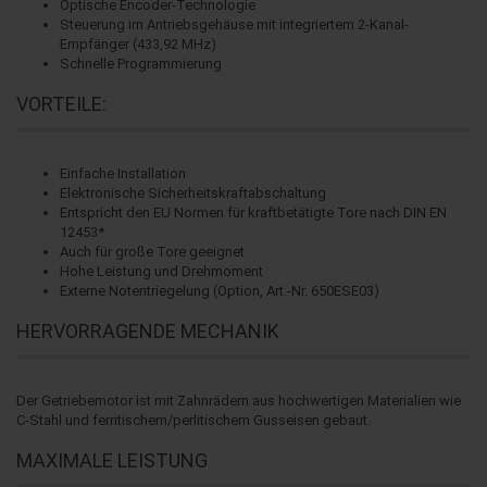
Optische Encoder-Technologie
Steuerung im Antriebsgehäuse mit integriertem 2-Kanal-
Empfänger (433,92 MHz)
Schnelle Programmierung
VORTEILE:
Einfache Installation
Elektronische Sicherheitskraftabschaltung
Entspricht den EU Normen für kraftbetätigte Tore nach DIN EN
12453*
Auch für große Tore geeignet
Hohe Leistung und Drehmoment
Externe Notentriegelung (Option, Art.-Nr. 650ESE03)
HERVORRAGENDE MECHANIK
Der Getriebemotor ist mit Zahnrädern aus hochwertigen Materialien wie
C-Stahl und ferritischem/perlitischem Gusseisen gebaut.
MAXIMALE LEISTUNG