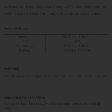
Sie brauchen telefonische Unterstützung bei Produkten, oder haben im
Vorfeld Fragen zu Produkten - dann rufen Sie uns an:
02853-619972-0
Sie erreich uns:
Montags
08:30 bis 13:00 Uhr
bis
und
Donnerstags
14:00 bis 16:30 Uhr
Freitags
08:30 bis 13:00 Uhr
PARTNER
Werden Sie unser Fachpartner und nehmen Sie an TAU-Schulungen teil.
PERSÖNLICHE BERATUNG
Können wir Ihnen bei der Auswahl des richtigen Antriebes behilflich
sein?