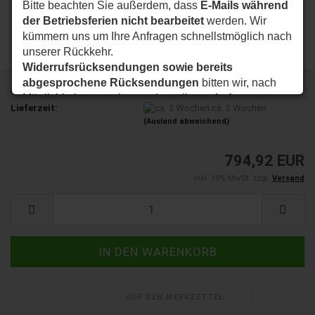
Bitte beachten Sie außerdem, dass
E-Mails während
der Betriebsferien nicht bearbeitet
werden. Wir
kümmern uns um Ihre Anfragen schnellstmöglich nach
unserer Rückkehr.
Widerrufsrücksendungen sowie bereits
abgesprochene Rücksendungen
bitten wir, nach
Art.Nr.:
008330
Möglichkeit so zu planen, dass diese
ab dem
Lieferzeit:
ca. 2 Wochen
24.08.2026
bei uns eintreffen.
(Ausland abweichend)
Vielen Dank für Ihr Verständnis. Wir wünschen Ihnen
eine schöne Sommerzeit und sind ab dem
24.08.2026
794,92 EUR
wieder wie gewohnt für Sie da.
inkl. 19% MwSt. zzgl.
Versand
Ihr my-nice-systems Team
AUF DEN MERKZETTEL