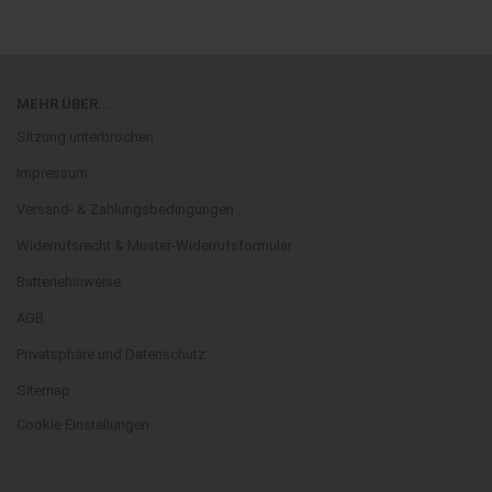
MEHR ÜBER...
Sitzung unterbrochen
Impressum
Versand- & Zahlungsbedingungen
Widerrufsrecht & Muster-Widerrufsformular
Batteriehinweise
AGB
Privatsphäre und Datenschutz
Sitemap
Cookie Einstellungen