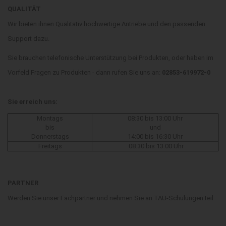
QUALITÄT
Wir bieten ihnen Qualitativ hochwertige Antriebe und den passenden
Support dazu.
Sie brauchen telefonische Unterstützung bei Produkten, oder haben im
Vorfeld Fragen zu Produkten - dann rufen Sie uns an:
02853-619972-0
Sie erreich uns:
Montags
08:30 bis 13:00 Uhr
bis
und
Donnerstags
14:00 bis 16:30 Uhr
Freitags
08:30 bis 13:00 Uhr
PARTNER
Werden Sie unser Fachpartner und nehmen Sie an TAU-Schulungen teil.