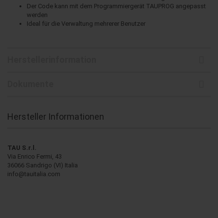
Der Code kann mit dem Programmiergerät TAUPROG angepasst
werden
Ideal für die Verwaltung mehrerer Benutzer
Herstellerinformation
Dokumente
Hersteller Informationen
TAU S.r.l.
Via Enrico Fermi, 43
36066 Sandrigo (VI) Italia
info@tauitalia.com