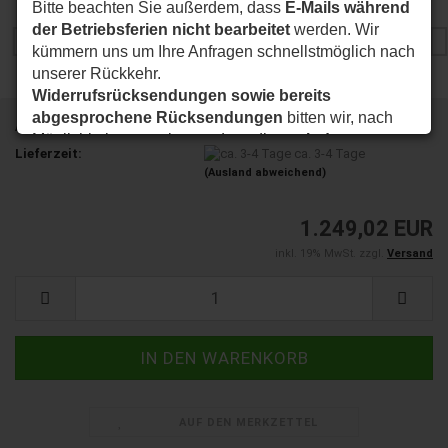
Bitte beachten Sie außerdem, dass
E-Mails während
der Betriebsferien nicht bearbeitet
werden. Wir
kümmern uns um Ihre Anfragen schnellstmöglich nach
unserer Rückkehr.
Widerrufsrücksendungen sowie bereits
abgesprochene Rücksendungen
bitten wir, nach
Art.Nr.:
008100
Möglichkeit so zu planen, dass diese
ab dem
Lieferzeit:
ca. 3-4 Tage
24.08.2026
bei uns eintreffen.
(Ausland abweichend)
Vielen Dank für Ihr Verständnis. Wir wünschen Ihnen
eine schöne Sommerzeit und sind ab dem
24.08.2026
1.249,02 EUR
wieder wie gewohnt für Sie da.
inkl. 19% MwSt. zzgl.
Versand
Ihr my-nice-systems Team
AUF DEN MERKZETTEL