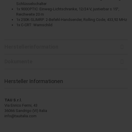
Schlüsselschalter
1x 900OPTIC: Einweg-Lichtschranke, 12/24 V, justierbar ± 15°,
Reichweite 20 m
1x 250K-SLIMRP: 2-Befehl-Handsender, Rolling Code, 433,92 MHz
1x C-CRT: Warnschild
Herstellerinformation
Dokumente
Hersteller Informationen
TAU S.r.l.
Via Enrico Fermi, 43
36066 Sandrigo (VI) Italia
info@tauitalia.com