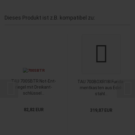
Dieses Produkt ist z.B. kompatibel zu:
TAU 700SBTR Not-​Ent­
TAU 700BOXR18I Fun­da­
rie­gel mit Drei­kant­
ment­kas­ten aus Edel­
schlüs­sel...
stahl...
82,82 EUR
319,87 EUR