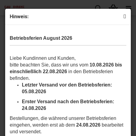
Hin­weis:
TAU IN­SI­DE­KITL R18 An­triebs­kit 230 V für 2-​flügelige
Dreh­to­re bis 1,8m Flü­gel­län­ge
Betriebsferien August 2026
Liebe Kundinnen und Kunden,
bitte beachten Sie, dass wir uns vom
10.08.2026 bis
einschließlich 22.08.2026
in den Betriebsferien
befinden.
Letzter Versand vor den Betriebsferien:
05.08.2026
Erster Versand nach den Betriebsferien:
24.08.2026
Bestellungen, die während unserer Betriebsferien
eingehen, werden erst ab dem
24.08.2026
bearbeitet
und versendet.