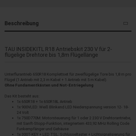
Beschreibung
TAU INSIDEKITL R18 Antriebskit 230 V für 2-
flügelige Drehtore bis 1,8m Flügellänge
Unterflurantrieb 650R18 Komplettset für zweiflügelige Tore bis 1,8 m pro
Flügel (1 Antrieb mit 2,3 m Kabel + 1 Antrieb mit 5 m Kabel).
Ohne Fundamentkästen und Not-Entriegelung
Das Kit besteht aus:
1x 650R18 + 1x 650R18L Antrieb
1x 900VLED: Weiß Blinkend LED Niederspannung version 12- 18-
24 Volt
1x 750D770M: Motorsteuerung für 1 oder 2 230 V Drehtorantriebe,
mit Sanft-Stopp-Funktion, integriertem 433,92 MHz Rolling Code
Funkempfänger und Gehäuse
1x 300T-KEY + LED TSL: Schlüsseltaster + Lichtsignalisierung für