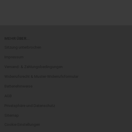
MEHR ÜBER...
Sitzung unterbrochen
Impressum
Versand- & Zahlungsbedingungen
Widerrufsrecht & Muster-Widerrufsformular
Batteriehinweise
AGB
Privatsphäre und Datenschutz
Sitemap
Cookie Einstellungen