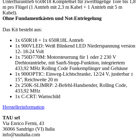
Unterflurantrieb 650R18 Komplettset für zweiflügelige Tore bis 1,8
m pro Flügel (1 Antrieb mit 2,3 m Kabel + 1 Antrieb mit 5 m
Kabel).
Ohne Fundamentkästen und Not-Entriegelung
Das Kit besteht aus:
1x 650R18 + 1x 650R18L Antrieb
1x 900VLED: Weiß Blinkend LED Niederspannung version
12- 18-24 Volt
1x 750D770M: Motorsteuerung für 1 oder 2 230 V
Drehtorantriebe, mit Sanft-Stopp-Funktion, integriertem
433,92 MHz Rolling Code Funkempfänger und Gehäuse
1x 900OPTIC: Einweg-Lichtschranke, 12/24 V, justierbar ±
15°, Reichweite 20 m
2x 250K-SLIMRP: 2-Befehl-Handsender, Rolling Code,
433,92 MHz
1x C-CRT: Warnschild
Herstellerinformation
TAU srl
Via Enrico Fermi, 43
36066 Sandrigo (VI) Italia
info@tauitalia.com