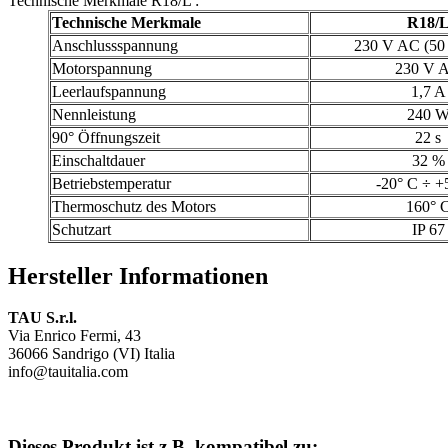
Technische Merkmale R18/L :
Technische Merkmale
R18/
Anschlussspannung
230 V AC (50 
Motorspannung
230 V 
Leerlaufspannung
1,7 A
Nennleistung
240 
90° Öffnungszeit
22 s
Einschaltdauer
32 %
Betriebstemperatur
-20° C ÷ +
Thermoschutz des Motors
160° 
Schutzart
IP 67
Hersteller Informationen
TAU S.r.l.
Via Enrico Fermi, 43
36066 Sandrigo (VI) Italia
info@tauitalia.com
Dieses Produkt ist z.B. kompatibel zu: