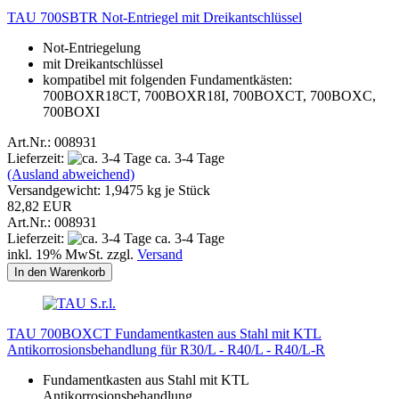
TAU 700SBTR Not-Entriegel mit Dreikantschlüssel
Not-Entriegelung
mit Dreikantschlüssel
kompatibel mit folgenden Fundamentkästen:
700BOXR18CT, 700BOXR18I, 700BOXCT, 700BOXC,
700BOXI
Art.Nr.: 008931
Lieferzeit:
ca. 3-4 Tage
(Ausland abweichend)
Versandgewicht:
1,9475
kg je Stück
82,82 EUR
Art.Nr.: 008931
Lieferzeit:
ca. 3-4 Tage
inkl. 19% MwSt. zzgl.
Versand
In den Warenkorb
TAU 700BOXCT Fundamentkasten aus Stahl mit KTL
Antikorrosionsbehandlung für R30/L - R40/L - R40/L-R
Fundamentkasten aus Stahl mit KTL
Antikorrosionsbehandlung