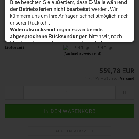
Bitte beachten Sie außerdem, dass
E-Mails während
der Betriebsferien nicht bearbeitet
werden. Wir
kümmern uns um Ihre Anfragen schnellstmöglich nach
unserer Rückkehr.
Widerrufsrücksendungen sowie bereits
abgesprochene Rücksendungen
bitten wir, nach
Art.Nr.:
008416
Möglichkeit so zu planen, dass diese
ab dem
Lieferzeit:
ca. 3-4 Tage
24.08.2026
bei uns eintreffen.
(Ausland abweichend)
Vielen Dank für Ihr Verständnis. Wir wünschen Ihnen
eine schöne Sommerzeit und sind ab dem
24.08.2026
559,78 EUR
wieder wie gewohnt für Sie da.
inkl. 19% MwSt. zzgl.
Versand
Ihr my-nice-systems Team
AUF DEN MERKZETTEL