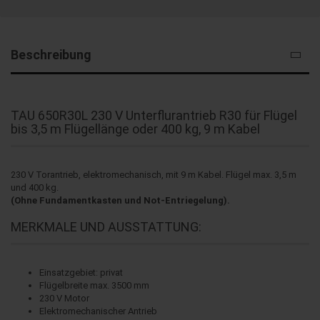
Beschreibung
TAU 650R30L 230 V Un­ter­flur­an­trieb R30 für Flü­gel
bis 3,5 m Flü­gel­län­ge oder 400 kg, 9 m Kabel
230 V Torantrieb, elektromechanisch, mit 9 m Kabel. Flügel max. 3,5 m
und 400 kg.
(Ohne Fundamentkasten und Not-Entriegelung).
MERKMALE UND AUSSTATTUNG:
Einsatzgebiet: privat
Flügelbreite max. 3500 mm
230 V Motor
Elektromechanischer Antrieb