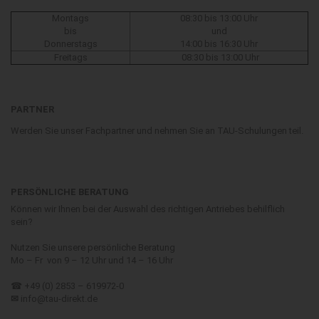
Montags
08:30 bis 13:00 Uhr
bis
und
Donnerstags
14:00 bis 16:30 Uhr
Freitags
08:30 bis 13:00 Uhr
PARTNER
Werden Sie unser Fachpartner und nehmen Sie an TAU-Schulungen teil.
PERSÖNLICHE BERATUNG
Können wir Ihnen bei der Auswahl des richtigen Antriebes behilflich
sein?
Nutzen Sie unsere persönliche Beratung
Mo – Fr von 9 – 12 Uhr und 14 – 16 Uhr
☎ +49 (0) 2853 – 619972-0
✉
info@tau-direkt.de