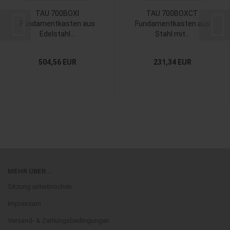
TAU 700BOXI
TAU 700BOXCT
Fundamentkasten aus
Fundamentkasten aus
Edelstahl...
Stahl mit...
504,56 EUR
231,34 EUR
MEHR ÜBER...
Sitzung unterbrochen
Impressum
Versand- & Zahlungsbedingungen