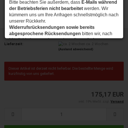
Bitte beachten Sie außerdem, dass
E-Mails während
der Betriebsferien nicht bearbeitet
werden. Wir
kümmern uns um Ihre Anfragen schnellstmöglich nach
unserer Rückkehr.
Widerrufsrücksendungen sowie bereits
abgesprochene Rücksendungen
bitten wir, nach
Art.Nr.:
009021
Möglichkeit so zu planen, dass diese
ab dem
Lieferzeit:
ca. 2 Wochen
24.08.2026
bei uns eintreffen.
(Ausland abweichend)
Vielen Dank für Ihr Verständnis. Wir wünschen Ihnen
eine schöne Sommerzeit und sind ab dem
24.08.2026
wieder wie gewohnt für Sie da.
Dieser Artikel ist derzeit nicht lieferbar. Die bestellte Menge wird
kurzfristig von uns geliefert.
Ihr my-nice-systems Team
175,17 EUR
inkl. 19% MwSt. zzgl.
Versand