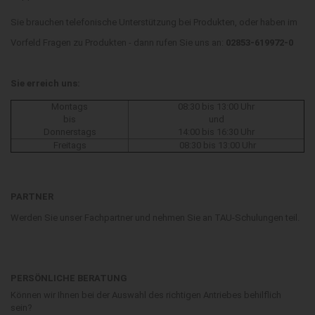
Sie brauchen telefonische Unterstützung bei Produkten, oder haben im
Vorfeld Fragen zu Produkten - dann rufen Sie uns an:
02853-619972-0
Sie erreich uns:
Montags
08:30 bis 13:00 Uhr
bis
und
Donnerstags
14:00 bis 16:30 Uhr
Freitags
08:30 bis 13:00 Uhr
PARTNER
Werden Sie unser Fachpartner und nehmen Sie an TAU-Schulungen teil.
PERSÖNLICHE BERATUNG
Können wir Ihnen bei der Auswahl des richtigen Antriebes behilflich
sein?