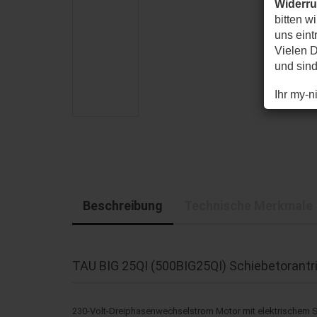
Widerr
bitten w
uns eintr
Vielen D
und sin
Ihr my-
Beschreibung
Technische Merkmale
TAU BIG 25QI (500BIG25QI) Schiebetorantri
230-Volt-Dreiphasenwechselstrom Motor mit elektrischem S