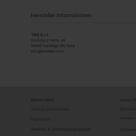
Hersteller Informationen
TAU S.r.l.
Via Enrico Fermi, 43
36066 Sandrigo (VI) Italia
info@tauitalia.com
MEHR ÜBER...
QUALIT
Sitzung unterbrochen
Wir biete
Antriebe
Impressum
Versand- & Zahlungsbedingungen
Sie brau