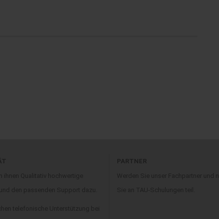
ÄT
PARTNER
n ihnen Qualitativ hochwertige
Werden Sie unser Fachpartner und
 und den passenden Support dazu.
Sie an TAU-Schulungen teil.
chen telefonische Unterstützung bei