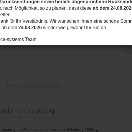
ufsrücksendungen sowie bereits abgesprochene Rücksen
ir, nach Möglichkeit so zu planen, dass diese
ab dem 24.08.202
effen.
ank für Ihr Verständnis. Wir wünschen Ihnen eine schöne Som
d ab dem
24.08.2026
wieder wie gewohnt für Sie da.
nice-systems Team
Herstellerinformation
eb für Tore bis 2500 Kg
teuerung mit Wechselrichter. Maximale Belastung 2500 kg.