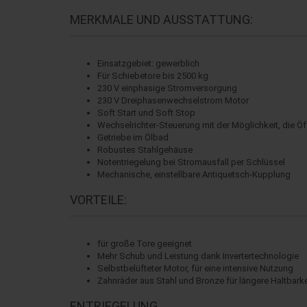
MERKMALE UND AUSSTATTUNG:
Einsatzgebiet: gewerblich
Für Schiebetore bis 2500 kg
230 V einphasige Stromversorgung
230 V Dreiphasenwechselstrom Motor
Soft Start und Soft Stop
Wechselrichter-Steuerung mit der Möglichkeit, die 
Getriebe im Ölbad
Robustes Stahlgehäuse
Notentriegelung bei Stromausfall per Schlüssel
Mechanische, einstellbare Antiquetsch-Kupplung
VORTEILE:
für große Tore geeignet
Mehr Schub und Leistung dank Invertertechnologie
Selbstbelüfteter Motor, für eine intensive Nutzung
Zahnräder aus Stahl und Bronze für längere Haltbarke
ENTRIEGELUNG