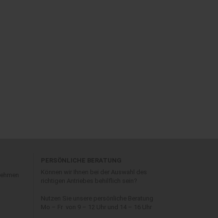
PERSÖNLICHE BERATUNG
Können wir Ihnen bei der Auswahl des
 nehmen
richtigen Antriebes behilflich sein?
Nutzen Sie unsere persönliche Beratung
Mo – Fr von 9 – 12 Uhr und 14 – 16 Uhr