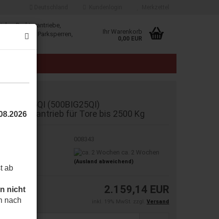
Deutschland
Kundenlogin
Merkzettel
iebe, Drehtorantriebe,
Ihr Warenkorb
, Schranken, Parksperren,
0,00 EUR
klösungen.
E
AU BIG 25QI (500BIG25QI)
chiebetorantrieb für Tore bis 2500 Kg
.08.2026
t.Nr.:
008343
eferzeit:
ca. 2 Wochen
(Ausland abweichend)
t ab
2.159,14 EUR
n nicht
h nach
inkl. 19% MwSt. zzgl.
Versand