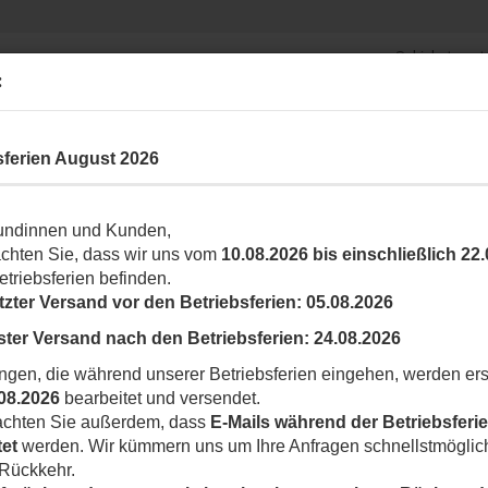
Schiebetorantr
Suche...
Garagentorantriebe
:
Fun
ARK- UND ABSPERRSYSTEME
ROLLLADEN
ZUBEHÖR
SONSTIG
sferien August 2026
00BIG25QI) Schiebetorantrieb für Tore bis 2500 Kg
undinnen und Kunden,
T
S
achten Sie, dass wir uns vom
10.08.2026 bis einschließlich 22
etriebsferien befinden.
tzter Versand vor den Betriebsferien:
05.08.2026
Ar
ster Versand nach den Betriebsferien:
24.08.2026
Li
ngen, die während unserer Betriebsferien eingehen, werden ers
08.2026
bearbeitet und versendet.
eachten Sie außerdem, dass
E-Mails während der Betriebsferie
tet
werden. Wir kümmern uns um Ihre Anfragen schnellstmöglic
 Rückkehr.