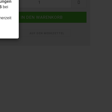
dungen
6
bei
merzeit
AUF DEN MERKZETTEL