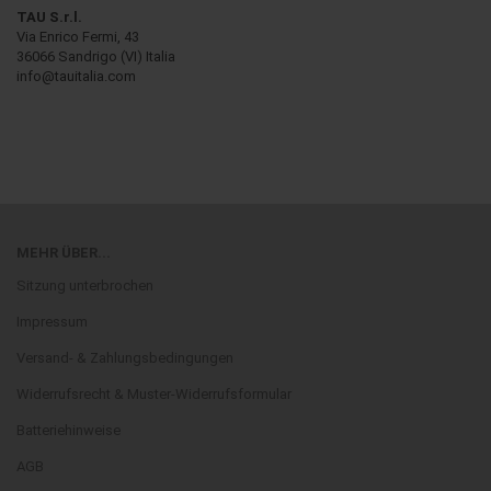
TAU S.r.l.
Via Enrico Fermi, 43
36066 Sandrigo (VI) Italia
info@tauitalia.com
MEHR ÜBER...
Sitzung unterbrochen
Impressum
Versand- & Zahlungsbedingungen
Widerrufsrecht & Muster-Widerrufsformular
Batteriehinweise
AGB