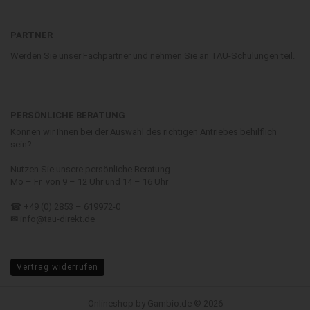
PARTNER
Werden Sie unser Fachpartner und nehmen Sie an TAU-Schulungen teil.
PERSÖNLICHE BERATUNG
Können wir Ihnen bei der Auswahl des richtigen Antriebes behilflich
sein?
Nutzen Sie unsere persönliche Beratung
Mo – Fr von 9 – 12 Uhr und 14 – 16 Uhr
☎ +49 (0) 2853 – 619972-0
✉
info@tau-direkt.de
Vertrag widerrufen
Onlineshop
by Gambio.de © 2026