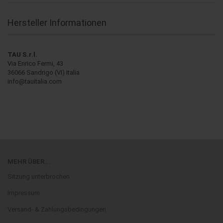
Hersteller Informationen
TAU S.r.l.
Via Enrico Fermi, 43
36066 Sandrigo (VI) Italia
info@tauitalia.com
MEHR ÜBER...
Sitzung unterbrochen
Impressum
Versand- & Zahlungsbedingungen