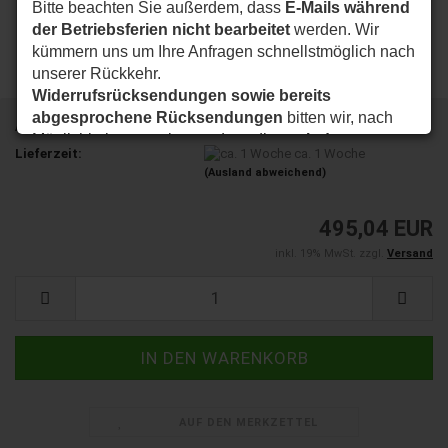
Bitte beachten Sie außerdem, dass
E-Mails während
der Betriebsferien nicht bearbeitet
werden. Wir
kümmern uns um Ihre Anfragen schnellstmöglich nach
unserer Rückkehr.
Widerrufsrücksendungen sowie bereits
abgesprochene Rücksendungen
bitten wir, nach
Art.Nr.:
008423
Möglichkeit so zu planen, dass diese
ab dem
Lieferzeit:
ca. 1 Woche
24.08.2026
bei uns eintreffen.
(Ausland abweichend)
Vielen Dank für Ihr Verständnis. Wir wünschen Ihnen
eine schöne Sommerzeit und sind ab dem
24.08.2026
495,04 EUR
wieder wie gewohnt für Sie da.
inkl. 19% MwSt. zzgl.
Versand
Ihr my-nice-systems Team
AUF DEN MERKZETTEL