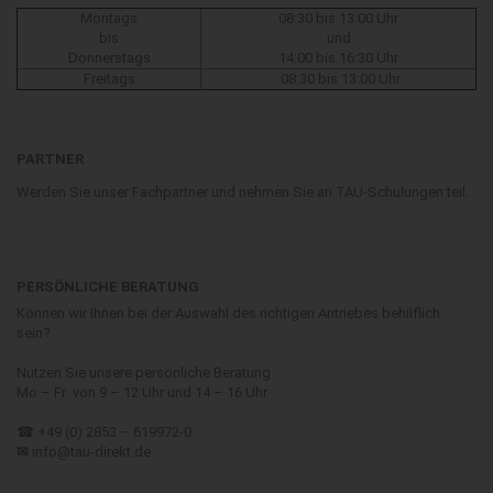
Montags
08:30 bis 13:00 Uhr
bis
und
Donnerstags
14:00 bis 16:30 Uhr
Freitags
08:30 bis 13:00 Uhr
PARTNER
Werden Sie unser Fachpartner und nehmen Sie an TAU-Schulungen teil.
PERSÖNLICHE BERATUNG
Können wir Ihnen bei der Auswahl des richtigen Antriebes behilflich
sein?
Nutzen Sie unsere persönliche Beratung
Mo – Fr von 9 – 12 Uhr und 14 – 16 Uhr
☎ +49 (0) 2853 – 619972-0
✉
info@tau-direkt.de