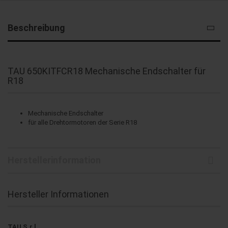
Beschreibung
TAU 650KITFCR18 Mechanische Endschalter für
R18
Mechanische Endschalter
für alle Drehtormotoren der Serie R18
Herstellerinformation
Hersteller Informationen
TAU S.r.l.