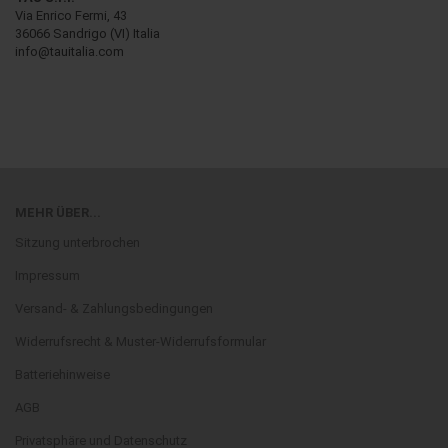
Via Enrico Fermi, 43
36066 Sandrigo (VI) Italia
info@tauitalia.com
MEHR ÜBER...
Sitzung unterbrochen
Impressum
Versand- & Zahlungsbedingungen
Widerrufsrecht & Muster-Widerrufsformular
Batteriehinweise
AGB
Privatsphäre und Datenschutz