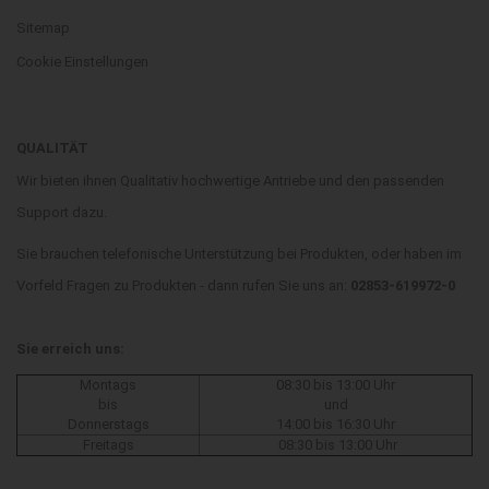
Sitemap
Cookie Einstellungen
QUALITÄT
Wir bieten ihnen Qualitativ hochwertige Antriebe und den passenden
Support dazu.
Sie brauchen telefonische Unterstützung bei Produkten, oder haben im
Vorfeld Fragen zu Produkten - dann rufen Sie uns an:
02853-619972-0
Sie erreich uns:
Montags
08:30 bis 13:00 Uhr
bis
und
Donnerstags
14:00 bis 16:30 Uhr
Freitags
08:30 bis 13:00 Uhr