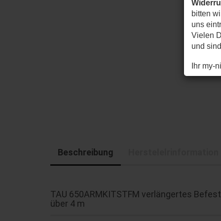
Widerr
bitten w
uns eintr
Vielen D
und sin
Ihr my-
Beschreibung
Herstelelrinformation
TAU 650ARMKITSTFM verlängertes Befestig
über 4 m