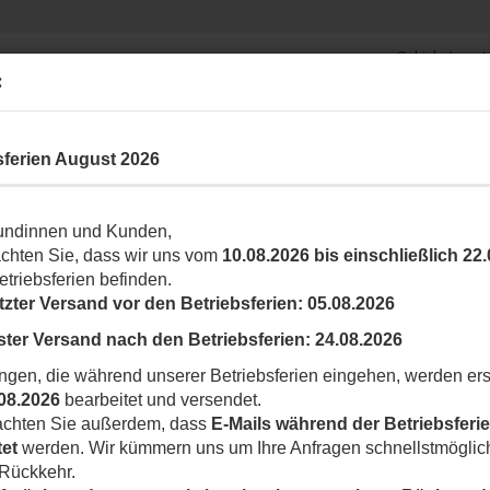
Schiebetorantr
Suche...
Garagentorantriebe
:
Fun
ARK- UND ABSPERRSYSTEME
ROLLLADEN
ZUBEHÖR
SONSTIG
sferien August 2026
»
»
riebe)
ARM / VECTI-T Serie allgemeinse Zubehör
re Positionen für Türen über 4 m
undinnen und Kunden,
T
achten Sie, dass wir uns vom
10.08.2026 bis einschließlich 22
g
etriebsferien befinden.
T
tzter Versand vor den Betriebsferien:
05.08.2026
ster Versand nach den Betriebsferien:
24.08.2026
Ar
ngen, die während unserer Betriebsferien eingehen, werden ers
Li
08.2026
bearbeitet und versendet.
eachten Sie außerdem, dass
E-Mails während der Betriebsferie
tet
werden. Wir kümmern uns um Ihre Anfragen schnellstmöglic
 Rückkehr.