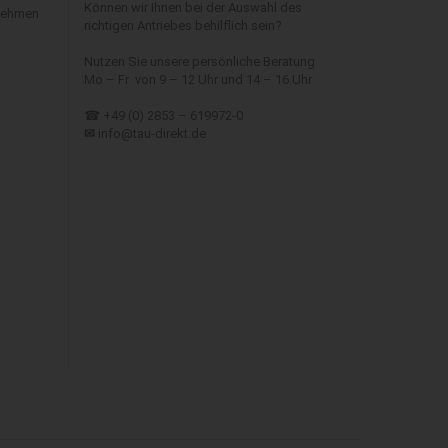
Können wir Ihnen bei der Auswahl des
 nehmen
richtigen Antriebes behilflich sein?
Nutzen Sie unsere persönliche Beratung
Mo – Fr von 9 – 12 Uhr und 14 – 16 Uhr
☎ +49 (0) 2853 – 619972-0
✉
info@tau-direkt.de