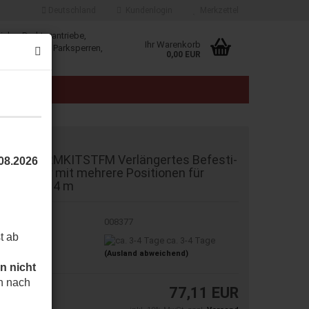
Deutschland
Kundenlogin
Merkzettel
iebe, Drehtorantriebe,
Ihr Warenkorb
, Schranken, Parksperren,
0,00 EUR
klösungen.
E
AU 650ARMKITSTFM Ver­län­ger­tes Be­fes­ti­
.08.2026
ungs­la­ger mit meh­re­re Po­si­tio­nen für
üren über 4 m
t.Nr.:
008377
t ab
eferzeit:
ca. 3-4 Tage
(Ausland abweichend)
n nicht
h nach
77,11 EUR