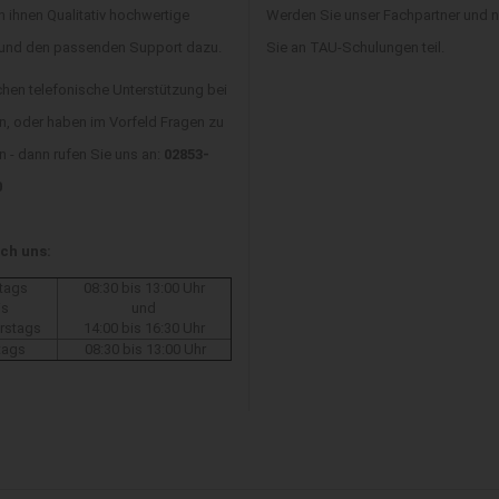
n ihnen Qualitativ hochwertige
Werden Sie unser Fachpartner und
 und den passenden Support dazu.
Sie an TAU-Schulungen teil.
chen telefonische Unterstützung bei
n, oder haben im Vorfeld Fragen zu
 - dann rufen Sie uns an:
02853-
0
ich uns:
tags
08:30 bis 13:00 Uhr
is
und
rstags
14:00 bis 16:30 Uhr
tags
08:30 bis 13:00 Uhr