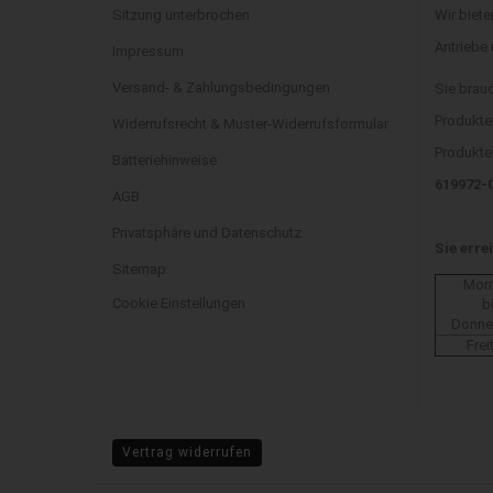
Sitzung unterbrochen
Wir biete
Antriebe
Impressum
Versand- & Zahlungsbedingungen
Sie brau
Produkte
Widerrufsrecht & Muster-Widerrufsformular
Produkten
Batteriehinweise
619972-
AGB
Privatsphäre und Datenschutz
Sie erre
Sitemap
Mon
Cookie Einstellungen
b
Donne
Frei
Vertrag widerrufen