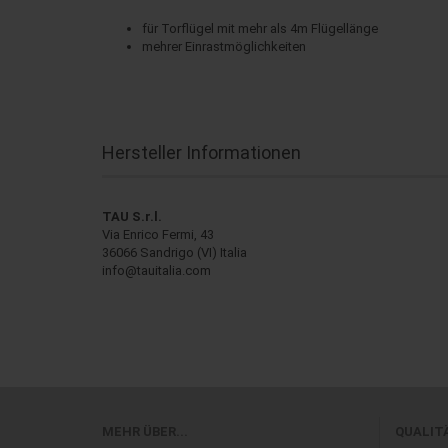
für Torflügel mit mehr als 4m Flügellänge
mehrer Einrastmöglichkeiten
Hersteller Informationen
TAU S.r.l.
Via Enrico Fermi, 43
36066 Sandrigo (VI) Italia
info@tauitalia.com
MEHR ÜBER...
QUALIT