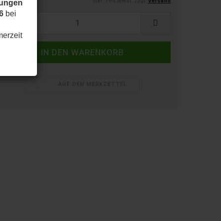
inkl. 19% MwSt. zzgl.
Versand
dungen
6
bei
merzeit
AUF DEN MERKZETTEL