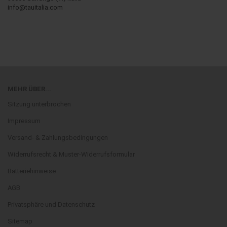
info@tauitalia.com
MEHR ÜBER...
Sitzung unterbrochen
Impressum
Versand- & Zahlungsbedingungen
Widerrufsrecht & Muster-Widerrufsformular
Batteriehinweise
AGB
Privatsphäre und Datenschutz
Sitemap