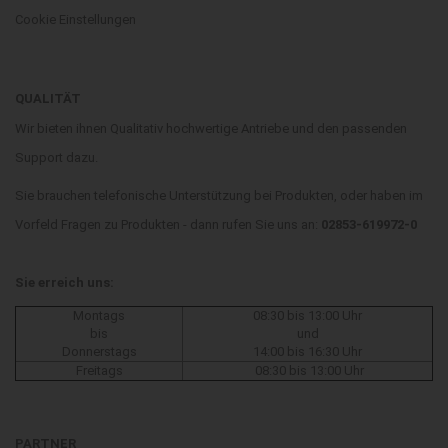
Cookie Einstellungen
QUALITÄT
Wir bieten ihnen Qualitativ hochwertige Antriebe und den passenden
Support dazu.
Sie brauchen telefonische Unterstützung bei Produkten, oder haben im
Vorfeld Fragen zu Produkten - dann rufen Sie uns an:
02853-619972-0
Sie erreich uns:
Montags
08:30 bis 13:00 Uhr
bis
und
Donnerstags
14:00 bis 16:30 Uhr
Freitags
08:30 bis 13:00 Uhr
PARTNER