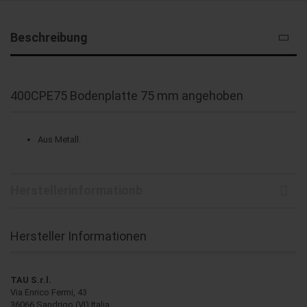
Beschreibung
400CPE75 Bodenplatte 75 mm angehoben
Aus Metall.
Herstellerinformationb
Hersteller Informationen
TAU S.r.l.
Via Enrico Fermi, 43
36066 Sandrigo (VI) Italia