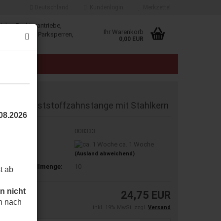
Deutschland
Kundenlogin
Merkzettel
iebe, Drehtorantriebe,
Ihr Warenkorb
, Schranken, Parksperren,
0,00 EUR
klösungen.
E
00CN Kunst­stoff­zahn­stan­ge mit Stahl­kern
.08.2026
t.Nr.:
008333
eferzeit:
ca. 1 Woche
(Ausland abweichend)
indestbestellmenge:
10
t ab
n nicht
24,75 EUR
h nach
inkl. 19% MwSt. zzgl.
Versand