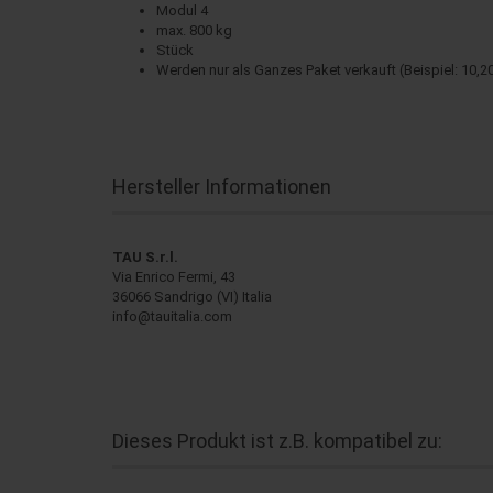
Modul 4
max. 800 kg
Stück
Werden nur als Ganzes Paket verkauft (Beispiel: 10,2
Hersteller Informationen
TAU S.r.l.
Via Enrico Fermi, 43
36066 Sandrigo (VI) Italia
info@tauitalia.com
Dieses Produkt ist z.B. kompatibel zu: