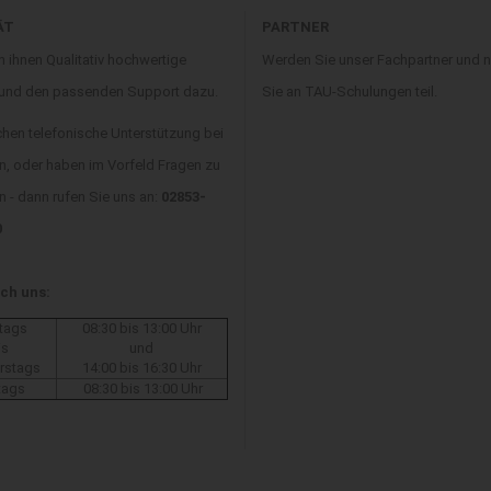
ÄT
PARTNER
n ihnen Qualitativ hochwertige
Werden Sie unser Fachpartner und
 und den passenden Support dazu.
Sie an TAU-Schulungen teil.
chen telefonische Unterstützung bei
n, oder haben im Vorfeld Fragen zu
 - dann rufen Sie uns an:
02853-
0
ich uns:
tags
08:30 bis 13:00 Uhr
is
und
rstags
14:00 bis 16:30 Uhr
tags
08:30 bis 13:00 Uhr