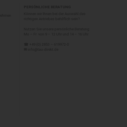
PERSÖNLICHE BERATUNG
Können wir Ihnen bei der Auswahl des
 nehmen
richtigen Antriebes behilflich sein?
Nutzen Sie unsere persönliche Beratung
Mo – Fr von 9 – 12 Uhr und 14 – 16 Uhr
☎ +49 (0) 2853 – 619972-0
✉
info@tau-direkt.de