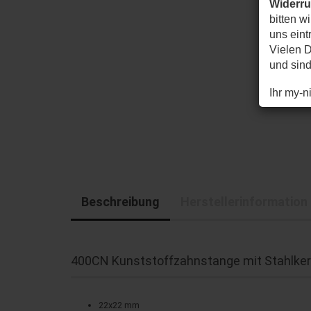
Widerr
bitten w
uns eintr
Vielen D
und sin
Ihr my-
Beschreibung
Herstellerinformation
400CN Kunststoffzahnstange mit Stahlke
22x22 mm