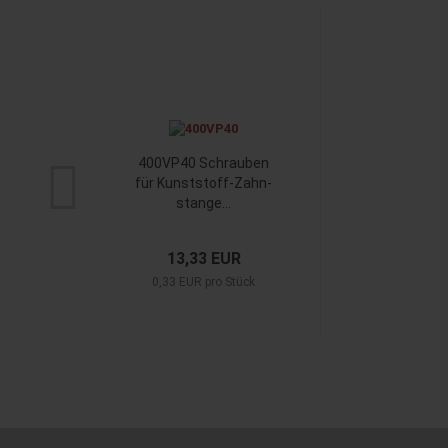
400VP40 Schrau­ben
für Kunststoff-​​Zahn­
stan­ge...
13,33 EUR
0,33 EUR pro Stück