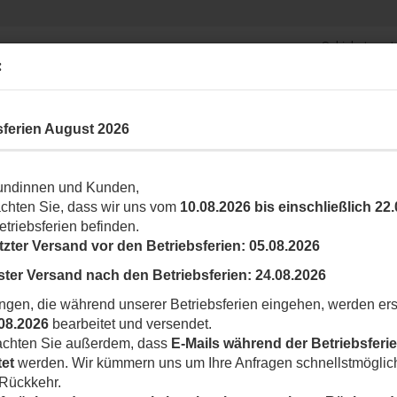
Schiebetorantr
Suche...
Garagentorantriebe
:
Fun
ARK- UND ABSPERRSYSTEME
ROLLLADEN
ZUBEHÖR
SONSTIG
sferien August 2026
»
allgemeines Zubehör
400CN Kunststoffzahnstange mit Stahlkern
undinnen und Kunden,
4
achten Sie, dass wir uns vom
10.08.2026 bis einschließlich 22
etriebsferien befinden.
Ar
tzter Versand vor den Betriebsferien:
05.08.2026
Li
ster Versand nach den Betriebsferien:
24.08.2026
M
ngen, die während unserer Betriebsferien eingehen, werden ers
08.2026
bearbeitet und versendet.
eachten Sie außerdem, dass
E-Mails während der Betriebsferie
tet
werden. Wir kümmern uns um Ihre Anfragen schnellstmöglic
 Rückkehr.