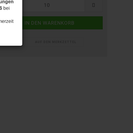
dungen
6
bei
merzeit
AUF DEN MERKZETTEL